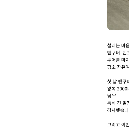
설레는 마음
밴쿠버, 밴
투어를 마치
평소 자유여
첫 날 밴쿠
왕복 200
님^^
특히 긴 일
감사했습니
그리고 이번