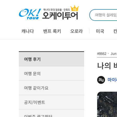
여행의 설레임
캐나다
밴프 록키
오로라
미국
#8662
·
Jun 
여행 후기
나의 
여행 문의
마이
여행 같이가요
공지/이벤트
이번주 광고전단