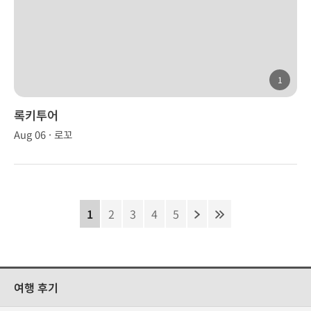
1
록키투어
Aug 06 · 로꼬
1
2
3
4
5
여행 후기