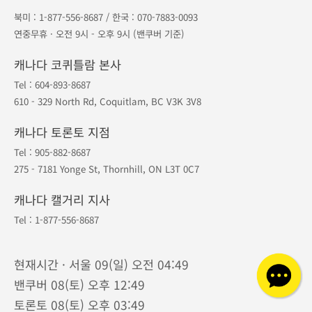
1등 오케이투어
·
지점안내
·
예약조회
·
예약취소
포인트
·
공지사항
·
여행약관
·
개인정보보호
대표번호
604-893-8687
북미 :
1-877-556-8687
/ 한국 :
070-7883-0093
연중무휴 · 오전 9시 - 오후 9시 (밴쿠버 기준)
캐나다 코퀴틀람 본사
Tel :
604-893-8687
610 - 329 North Rd, Coquitlam, BC V3K 3V8