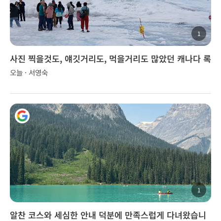
1
사진 찍을것도, 얘깃거리도, 먹을거리도 많았던 캐나다 록
키 투어..
오늘 · 서영숙
1
알찬 코스와 세심한 안내 덕분에 만족스럽게 다녀왔습니