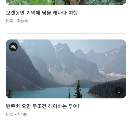
오랫동안 기억에 남을 캐나다 여행
어제 · 강순애
1
밴쿠버 오면 무조건 해야하는 투어!
어제 · 한*송