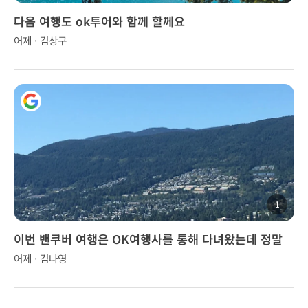
다음 여행도 ok투어와 함께 할께요
어제 · 김상구
1
이번 밴쿠버 여행은 OK여행사를 통해 다녀왔는데 정말
좋았습니다.
어제 · 김나영