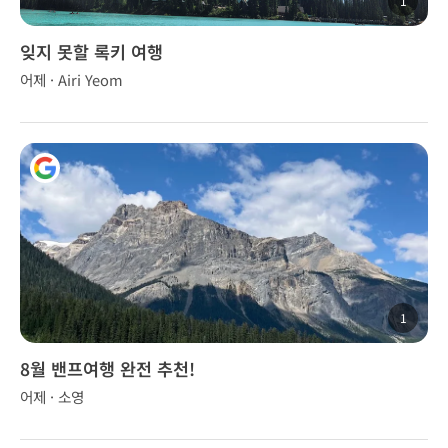
1
잊지 못할 록키 여행
어제 · Airi Yeom
1
8월 밴프여행 완전 추천!
어제 · 소영