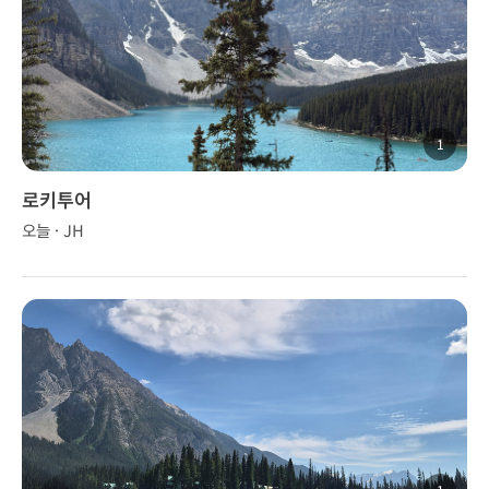
1
로키투어
오늘 · JH