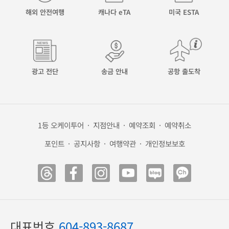
해외 안전여행
캐나다 eTA
미국 ESTA
광고 전단
송금 안내
공항 출도착
1등 오케이투어
·
지점안내
·
예약조회
·
예약취소
포인트
·
공지사항
·
여행약관
·
개인정보보호
대표번호
604-893-8687