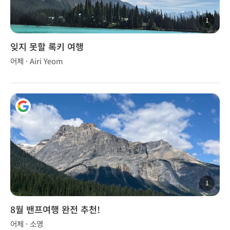
1
잊지 못할 록키 여행
어제 · Airi Yeom
1
8월 밴프여행 완전 추천!
어제 · 소영