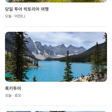
당일 투어 빅토리아 여행
오늘 · 어진EJ
1
록키투어
오늘 · 로꼬