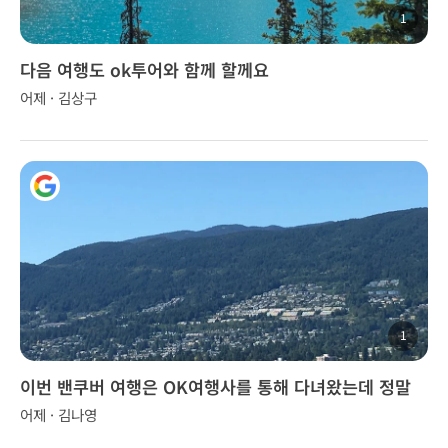
1
다음 여행도 ok투어와 함께 할께요
어제 · 김상구
1
이번 밴쿠버 여행은 OK여행사를 통해 다녀왔는데 정말
좋았습니다.
어제 · 김나영