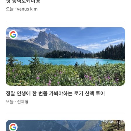
첫 공식로키여행
오늘 · venus kim
1
정말 인생에 한 번쯤 가봐야하는 로키 산맥 투어
오늘 · 전제형