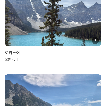
1
로키투어
오늘 · JH