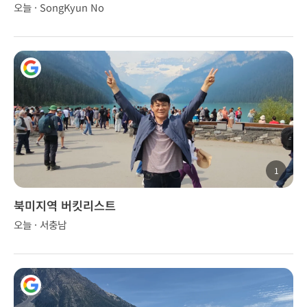
오늘 · SongKyun No
1
북미지역 버킷리스트
오늘 · 서충남