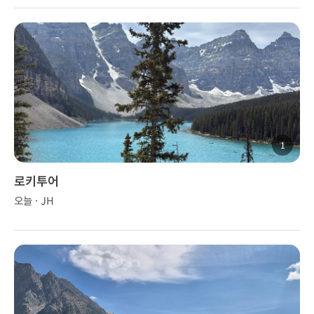
1
로키투어
오늘 · JH