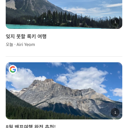
1
잊지 못할 록키 여행
오늘 · Airi Yeom
1
8월 밴프여행 완전 추천!