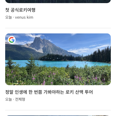
첫 공식로키여행
오늘 · venus kim
1
정말 인생에 한 번쯤 가봐야하는 로키 산맥 투어
오늘 · 전제형