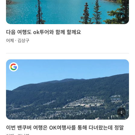
1
다음 여행도 ok투어와 함께 할께요
어제 · 김상구
1
이번 밴쿠버 여행은 OK여행사를 통해 다녀왔는데 정말
좋았습니다.