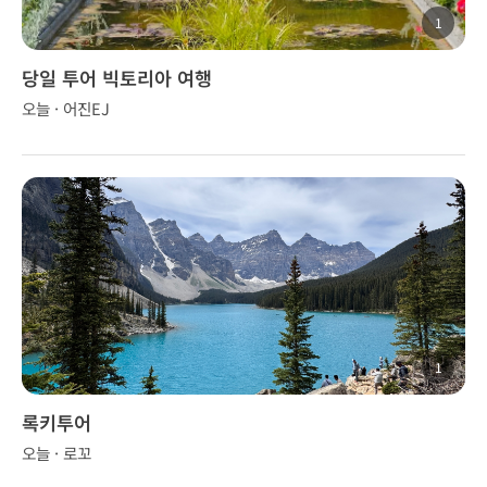
1
당일 투어 빅토리아 여행
오늘 · 어진EJ
1
록키투어
오늘 · 로꼬