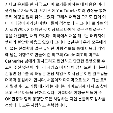
지나고 은퇴를 한 지금 드디어 로키를 향하는 내 마음은 여러
생각들로 가득 했다..오기 전에 YouTube나 여러 영상을 통해
로키 여행을 많이 찾아 보았다..그래서 어쩌면 오기도 전에 이
미 기대감이 사라진 여행이 될까 걱정했다… 그러나 로키는 역
시 로키였다. 기대했던 것 이상으로 나에게 많은 경이로운 감
동을 매일매일 채워 주었다.. 미국에서 처음 해보는 패키지여
행이라 불안한 마음도 있었다 그러나 첫날부터 우리 모두에게
더 없는 친절함과 많은 유익한 여행 정보를 통해 더욱더 기억
에 남는 여행으로 만들어 준 최고의 Guide 최고의 미모의
Catherine 님에게 감사드리고 편안하고 안전한 운행으로 수
고해 주신 멋쟁이 키다리 제임스 이사님께 감사 드린다 더구나
손흥민 선수를 꼭 빼닮은 훈남 제임스 이사님은 이번 월드컵을
더욱더 응원하게 합니다. 처음이자 마지막으로 보게 되는 로키
가 될것이라고 거듭 얘기하는 캐더린 가이드님께 다시 또 찾아
오고 싶은 마음을 전하고 싶다.. 아름다운 여행을 만들어 준
OK 관광과 함께 동행한 모든 사랑하는 지인 분들께도 감사를
전합니다. 모두 사랑하고 축복합니다.