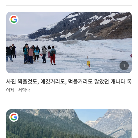
1
사진 찍을것도, 얘깃거리도, 먹을거리도 많았던 캐나다 록
키 투어..
어제 · 서영숙