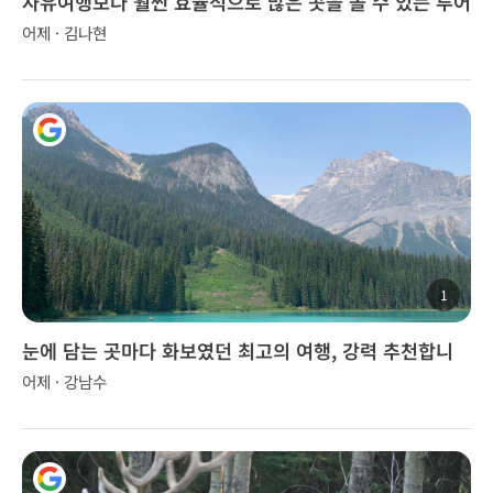
자유여행보다 훨씬 효율적으로 많은 곳을 볼 수 있는 투어
어제 · 김나현
1
눈에 담는 곳마다 화보였던 최고의 여행, 강력 추천합니
다!
어제 · 강남수