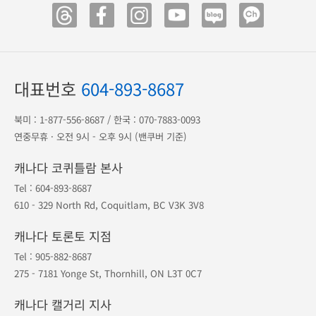
광고 전단
송금 안내
공항 출도착
1등 오케이투어
·
지점안내
·
예약조회
·
예약취소
포인트
·
공지사항
·
여행약관
·
개인정보보호
대표번호
604-893-8687