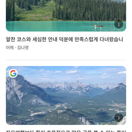
1
알찬 코스와 세심한 안내 덕분에 만족스럽게 다녀왔습니
다.
어제 · 김나영
1