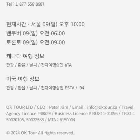
북미 :
1-877-556-8687
/ 한국 :
070-7883-0093
연중무휴 · 오전 9시 - 오후 9시 (밴쿠버 기준)
캐나다 코퀴틀람 본사
Tel :
604-893-8687
610 - 329 North Rd, Coquitlam, BC V3K 3V8
캐나다 토론토 지점
Tel :
905-882-8687
275 - 7181 Yonge St, Thornhill, ON L3T 0C7
캐나다 캘거리 지사
Tel :
1-877-556-8687
현재시간 · 서울 09(일) 오후 10:00
밴쿠버 09(일) 오전 06:00
토론토 09(일) 오전 09:00