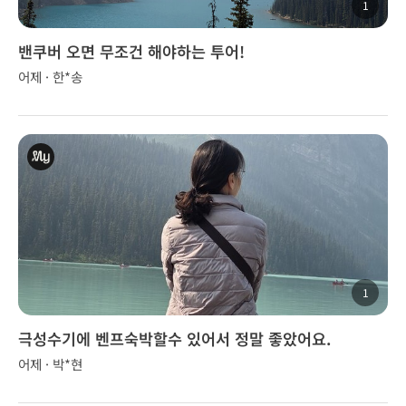
1
밴쿠버 오면 무조건 해야하는 투어!
어제 · 한*송
1
극성수기에 벤프숙박할수 있어서 정말 좋았어요.
어제 · 박*현