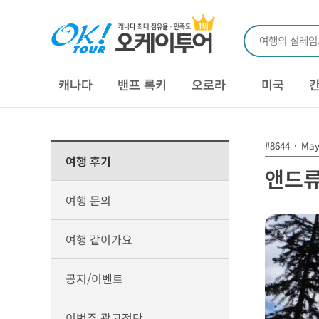
여행의 설레임
캐나다
밴프 록키
오로라
미국
#8644
·
May 
여행 후기
앤드류
여행 문의
여행 같이가요
공지/이벤트
이번주 광고전단