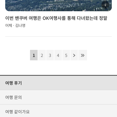
1
이번 밴쿠버 여행은 OK여행사를 통해 다녀왔는데 정말
좋았습니다.
어제 · 김나영
1
2
3
4
5
여행 후기
여행 문의
여행 같이가요