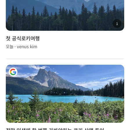
1
첫 공식로키여행
오늘 · venus kim
1