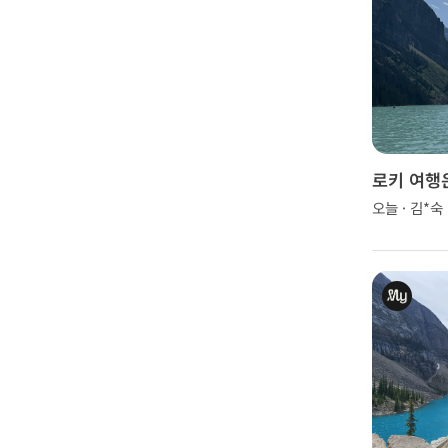
로키 여행
입니다~
오늘 · 김*숙