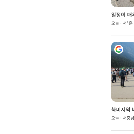
일정이 매
모든게 잘
오늘 · 서*훈
북미지역 
오늘 · 서충