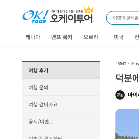
여행의 설레임
캐나다
밴프 록키
오로라
미국
#8642
·
May 
여행 후기
덕분에
여행 문의
마이
여행 같이가요
공지/이벤트
이번주 광고전단