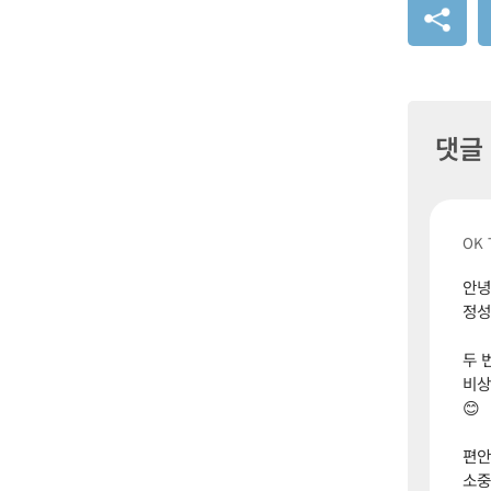
댓글
OK 
안녕
정성
두 
비상
😊
편안
소중