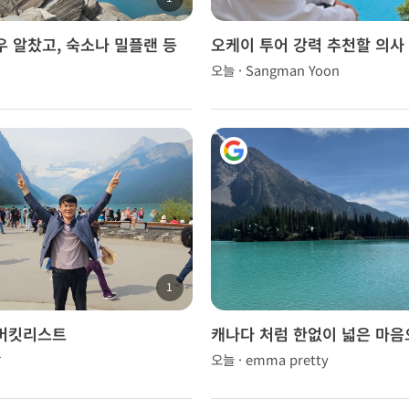
우 알찼고, 숙소나 밀플랜 등
오케이 투어 강력 추천할 의사 
 구성
니다.ㅎㅎ
오늘 · Sangman Yoon
1
버킷리스트
캐나다 처럼 한없이 넓은 마음
들을 바라보기!
남
오늘 · emma pretty