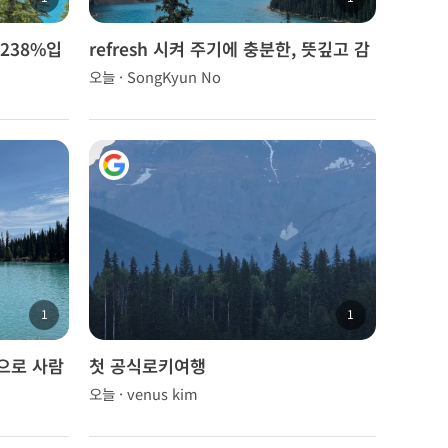
238%입
refresh 시켜 주기에 충분한, 뜻깊고 감
사한 시간이었다.
오늘 · SongKyun No
1
1
으로 사람
첫 공식로키여행
오늘 · venus kim