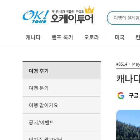
여행의 설레임
캐나다
밴프 록키
오로라
미국
#8514
·
May 
여행 후기
캐나다
여행 문의
구글
여행 같이가요
공지/이벤트
이번주 광고전단