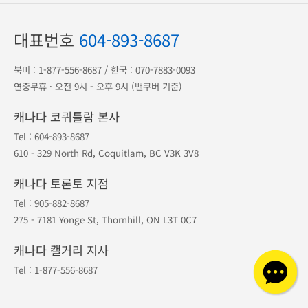
광고 전단
송금 안내
공항 출도착
1등 오케이투어
·
지점안내
·
예약조회
·
예약취소
포인트
·
공지사항
·
여행약관
·
개인정보보호
대표번호
604-893-8687
북미 :
1-877-556-8687
/ 한국 :
070-7883-0093
연중무휴 · 오전 9시 - 오후 9시 (밴쿠버 기준)