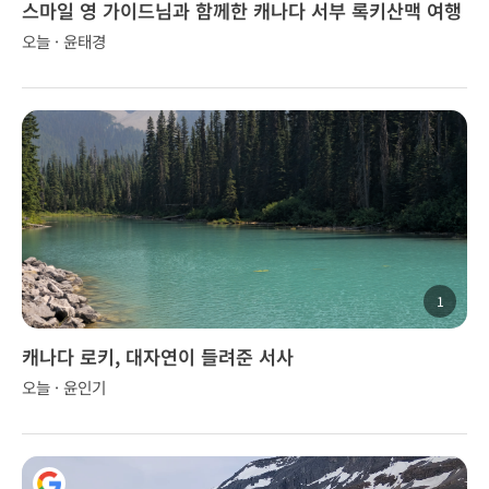
스마일 영 가이드님과 함께한 캐나다 서부 록키산맥 여행
오늘 · 윤태경
1
캐나다 로키, 대자연이 들려준 서사
오늘 · 윤인기