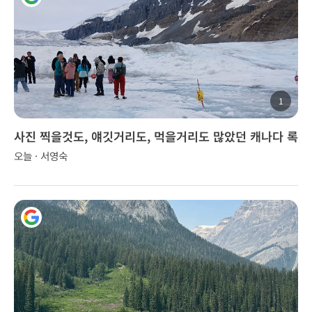
1
사진 찍을것도, 얘깃거리도, 먹을거리도 많았던 캐나다 록
키 투어..
오늘 · 서영숙