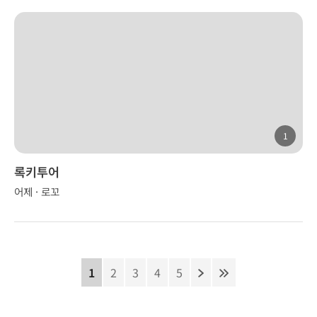
1
록키투어
어제 · 로꼬
1
2
3
4
5