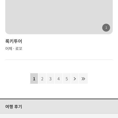
1
록키투어
어제 · 로꼬
1
2
3
4
5
여행 후기