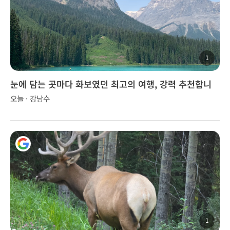
1
눈에 담는 곳마다 화보였던 최고의 여행, 강력 추천합니
다!
오늘 · 강남수
1