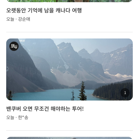
오랫동안 기억에 남을 캐나다 여행
오늘 · 강순애
1
밴쿠버 오면 무조건 해야하는 투어!
오늘 · 한*송