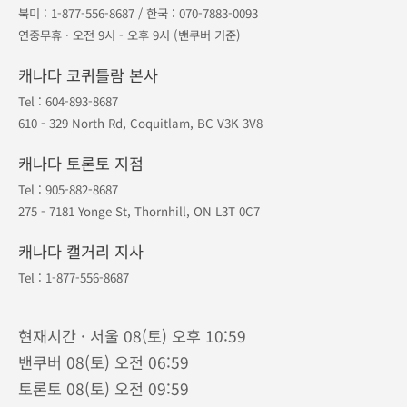
1등 오케이투어
·
지점안내
·
예약조회
·
예약취소
포인트
·
공지사항
·
여행약관
·
개인정보보호
대표번호
604-893-8687
북미 :
1-877-556-8687
/ 한국 :
070-7883-0093
연중무휴 · 오전 9시 - 오후 9시 (밴쿠버 기준)
캐나다 코퀴틀람 본사
Tel :
604-893-8687
610 - 329 North Rd, Coquitlam, BC V3K 3V8