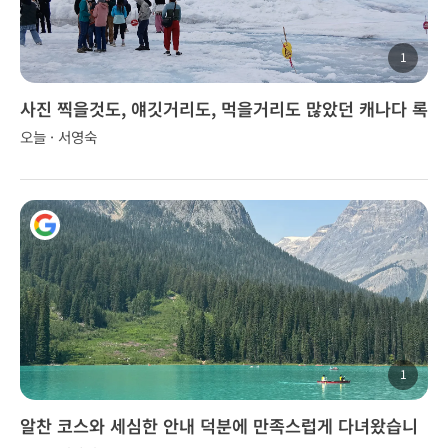
1
사진 찍을것도, 얘깃거리도, 먹을거리도 많았던 캐나다 록
키 투어..
오늘 · 서영숙
1
알찬 코스와 세심한 안내 덕분에 만족스럽게 다녀왔습니