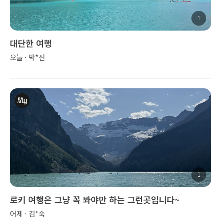
1
대단한 여행
오늘 · 박*진
1
로키 여행은 그냥 꼭 봐야만 하는 그런곳입니다~
어제 · 김*숙