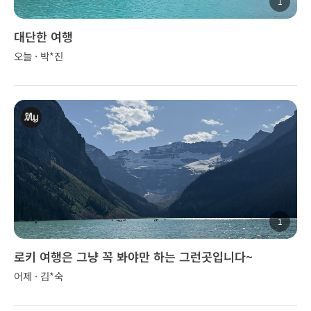
1
대단한 여행
오늘 · 박*진
1
로키 여행은 그냥 꼭 봐야만 하는 그런곳입니다~
어제 · 김*숙