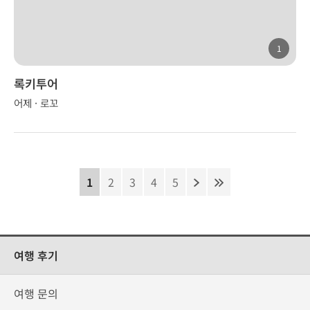
1
록키투어
어제 · 로꼬
1
2
3
4
5
여행 후기
여행 문의