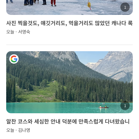
1
사진 찍을것도, 얘깃거리도, 먹을거리도 많았던 캐나다 록
키 투어..
오늘 · 서영숙
1
알찬 코스와 세심한 안내 덕분에 만족스럽게 다녀왔습니
다.
오늘 · 김나영