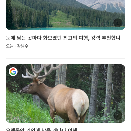
1
눈에 담는 곳마다 화보였던 최고의 여행, 강력 추천합니
다!
오늘 · 강남수
1
오랫동안 기억에 남을 캐나다 여행