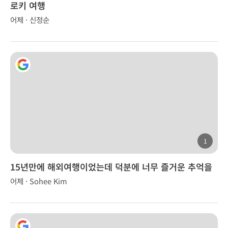
로키 여행
어제 · 신정순
1
15년만에 해외여행이었는데 덕분에 너무 즐거운 추억을
만들었습니다.
어제 · Sohee Kim