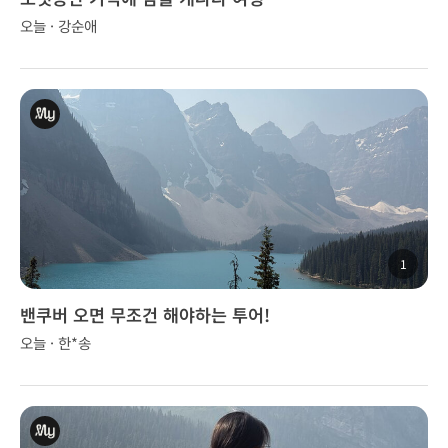
오늘 · 강순애
1
밴쿠버 오면 무조건 해야하는 투어!
오늘 · 한*송