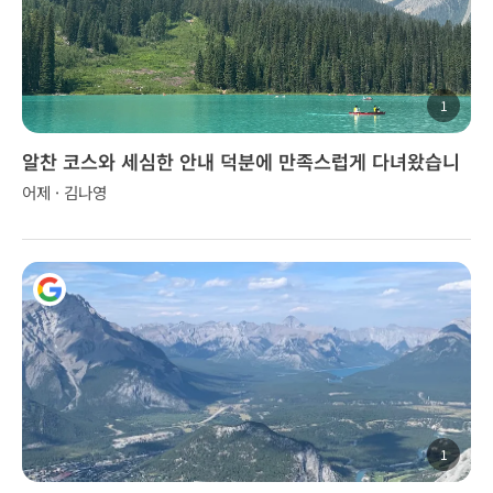
1
알찬 코스와 세심한 안내 덕분에 만족스럽게 다녀왔습니
다.
어제 · 김나영
1