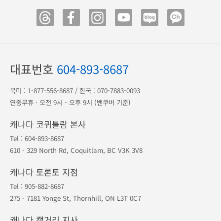
해외 안전여행
캐나다 eTA
미국 ESTA
광고 전단
송금 안내
공항 출도착
1등 오케이투어
·
지점안내
·
예약조회
·
예약취소
포인트
·
공지사항
·
여행약관
·
개인정보보호
대표번호
604-893-8687