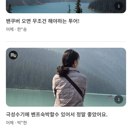
1
밴쿠버 오면 무조건 해야하는 투어!
어제 · 한*송
1
극성수기에 벤프숙박할수 있어서 정말 좋았어요.
어제 · 박*현