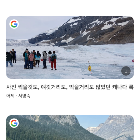
1
사진 찍을것도, 얘깃거리도, 먹을거리도 많았던 캐나다 록
키 투어..
어제 · 서영숙