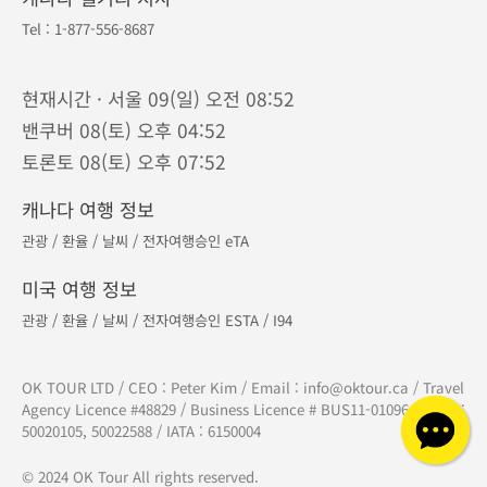
북미 :
1-877-556-8687
/ 한국 :
070-7883-0093
연중무휴 · 오전 9시 - 오후 9시 (밴쿠버 기준)
캐나다 코퀴틀람 본사
Tel :
604-893-8687
610 - 329 North Rd, Coquitlam, BC V3K 3V8
캐나다 토론토 지점
Tel :
905-882-8687
275 - 7181 Yonge St, Thornhill, ON L3T 0C7
캐나다 캘거리 지사
Tel :
1-877-556-8687
현재시간 · 서울 09(일) 오전 08:52
밴쿠버 08(토) 오후 04:52
토론토 08(토) 오후 07:52