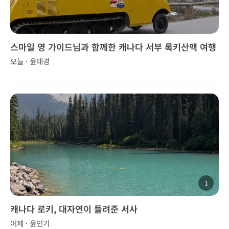
스마일 영 가이드님과 함께한 캐나다 서부 록키산맥 여행
오늘 · 윤태경
1
캐나다 로키, 대자연이 들려준 서사
어제 · 윤인기