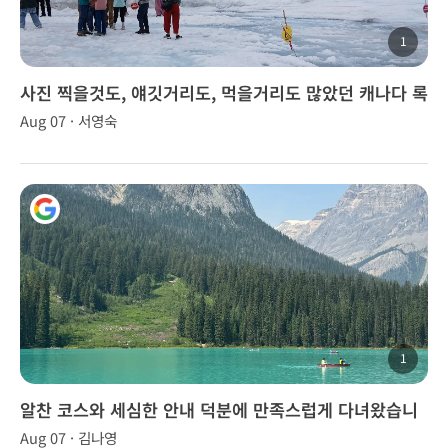
1
사진 찍을것도, 얘깃거리도, 먹을거리도 많았던 캐나다 록
키 투어..
Aug 07 · 서영숙
1
알찬 코스와 세심한 안내 덕분에 만족스럽게 다녀왔습니
다.
Aug 07 · 김나영