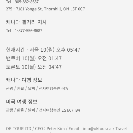
대표번호
604-893-8687
북미 :
1-877-556-8687
/ 한국 :
070-7883-0093
연중무휴 · 오전 9시 - 오후 9시 (밴쿠버 기준)
캐나다 코퀴틀람 본사
Tel :
604-893-8687
610 - 329 North Rd, Coquitlam, BC V3K 3V8
캐나다 토론토 지점
Tel :
905-882-8687
275 - 7181 Yonge St, Thornhill, ON L3T 0C7
캐나다 캘거리 지사
Tel :
1-877-556-8687
현재시간 · 서울 10(월) 오후 05:47