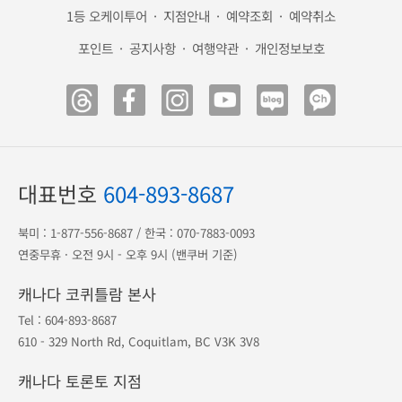
해외 안전여행
캐나다 eTA
미국 ESTA
광고 전단
송금 안내
공항 출도착
1등 오케이투어
·
지점안내
·
예약조회
·
예약취소
포인트
·
공지사항
·
여행약관
·
개인정보보호