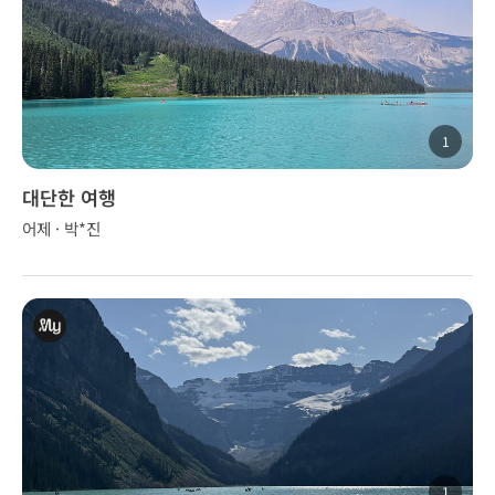
1
대단한 여행
어제 · 박*진
1