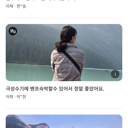
어제 · 한*송
1
극성수기에 벤프숙박할수 있어서 정말 좋았어요.
어제 · 박*현