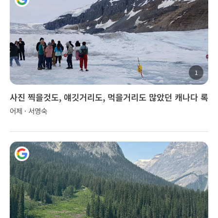
1
사진 찍을것도, 얘깃거리도, 먹을거리도 많았던 캐나다 록
키 투어..
어제 · 서영숙