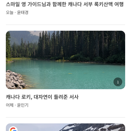
스마일 영 가이드님과 함께한 캐나다 서부 록키산맥 여행
오늘 · 윤태경
1
캐나다 로키, 대자연이 들려준 서사
어제 · 윤인기