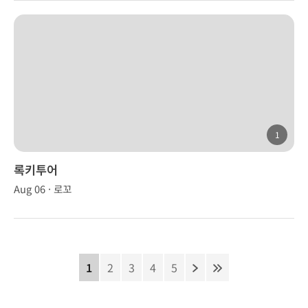
1
록키투어
Aug 06 · 로꼬
1
2
3
4
5