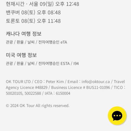
캐나다 코퀴틀람 본사
Tel :
604-893-8687
610 - 329 North Rd, Coquitlam, BC V3K 3V8
캐나다 토론토 지점
Tel :
905-882-8687
275 - 7181 Yonge St, Thornhill, ON L3T 0C7
캐나다 캘거리 지사
Tel :
1-877-556-8687
현재시간 · 서울 09(일) 오후 12:48
밴쿠버 08(토) 오후 08:48
토론토 08(토) 오후 11:48
캐나다 여행 정보
관광
/
환율
/
날씨
/
전자여행승인 eTA