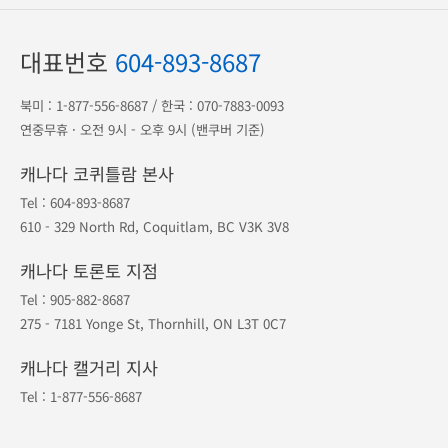
광고 전단
송금 안내
공항 출도착
1등 오케이투어
·
지점안내
·
예약조회
·
예약취소
포인트
·
공지사항
·
여행약관
·
개인정보보호
대표번호
604-893-8687
북미 :
1-877-556-8687
/ 한국 :
070-7883-0093
연중무휴 · 오전 9시 - 오후 9시 (밴쿠버 기준)