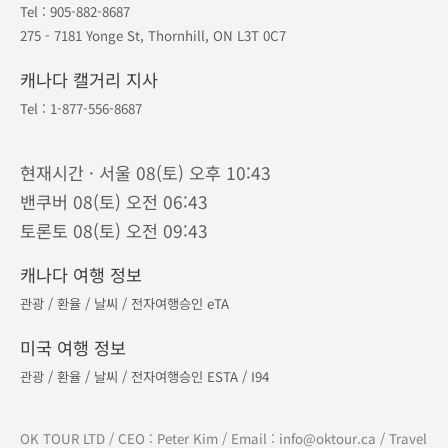
대표번호
604-893-8687
북미 :
1-877-556-8687
/ 한국 :
070-7883-0093
연중무휴 · 오전 9시 - 오후 9시 (밴쿠버 기준)
캐나다 코퀴틀람 본사
Tel :
604-893-8687
610 - 329 North Rd, Coquitlam, BC V3K 3V8
캐나다 토론토 지점
Tel :
905-882-8687
275 - 7181 Yonge St, Thornhill, ON L3T 0C7
캐나다 캘거리 지사
Tel :
1-877-556-8687