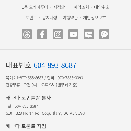
해외 안전여행
캐나다 eTA
미국 ESTA
광고 전단
송금 안내
공항 출도착
1등 오케이투어
·
지점안내
·
예약조회
·
예약취소
포인트
·
공지사항
·
여행약관
·
개인정보보호