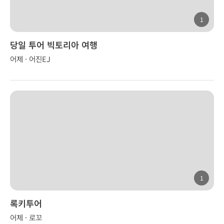
1
당일 투어 빅토리아 여행
어제 · 어진EJ
1
록키투어
어제 · 로꼬