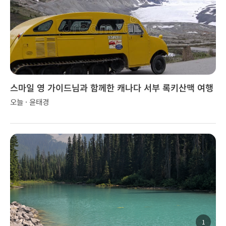
스마일 영 가이드님과 함께한 캐나다 서부 록키산맥 여행
오늘 · 윤태경
1