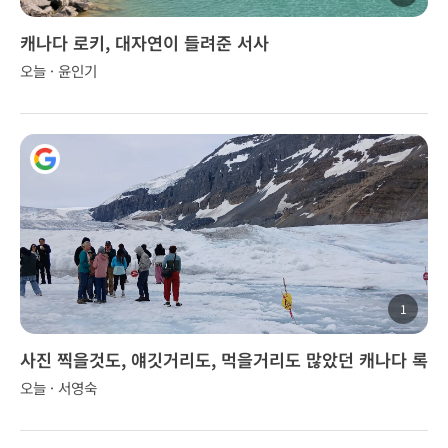
캐나다 로키, 대자연이 들려준 서사
오늘 · 윤인기
1
사진 찍을것도, 얘깃거리도, 먹을거리도 많았던 캐나다 록
키 투어..
오늘 · 서영숙