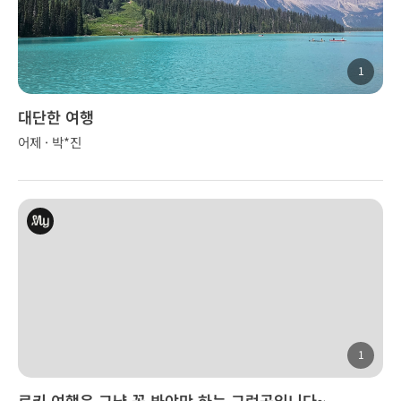
1
대단한 여행
어제 · 박*진
1
로키 여행은 그냥 꼭 봐야만 하는 그런곳입니다~