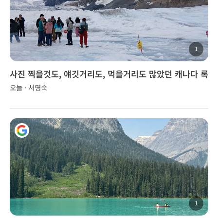
1
사진 찍을것도, 얘깃거리도, 먹을거리도 많았던 캐나다 록
키 투어..
오늘 · 서영숙
1