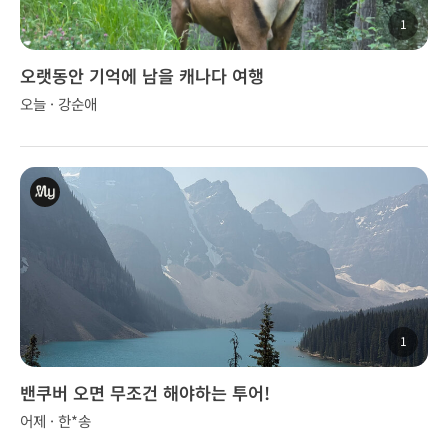
1
오랫동안 기억에 남을 캐나다 여행
오늘 · 강순애
1
밴쿠버 오면 무조건 해야하는 투어!
어제 · 한*송