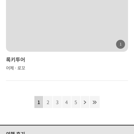
1
록키투어
어제 · 로꼬
1
2
3
4
5
여행 후기