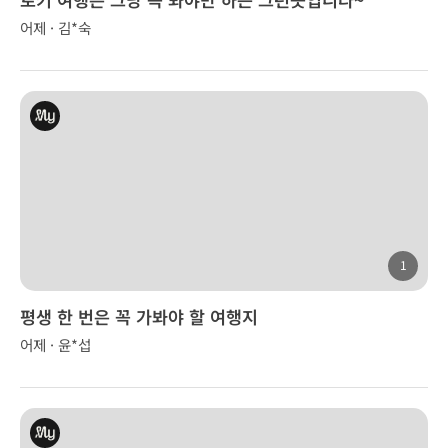
어제 · 김*숙
1
평생 한 번은 꼭 가봐야 할 여행지
어제 · 윤*섭