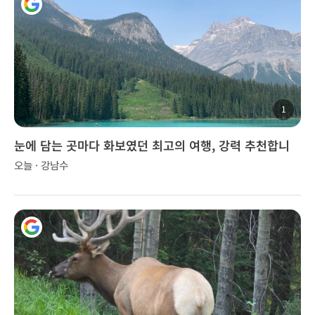
1
눈에 담는 곳마다 화보였던 최고의 여행, 강력 추천합니
다!
오늘 · 강남수