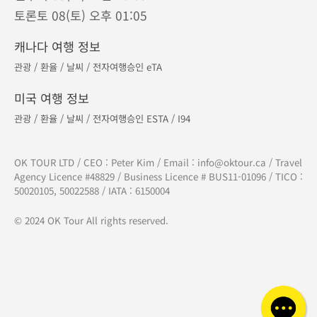
610 - 329 North Rd, Coquitlam, BC V3K 3V8
캐나다 토론토 지점
Tel :
905-882-8687
275 - 7181 Yonge St, Thornhill, ON L3T 0C7
캐나다 캘거리 지사
Tel :
1-877-556-8687
현재시간 · 서울 09(일) 오전 02:05
밴쿠버 08(토) 오전 10:05
토론토 08(토) 오후 01:05
캐나다 여행 정보
관광
/
환율
/
날씨
/
전자여행승인 eTA
미국 여행 정보