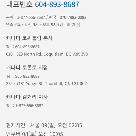
1등 오케이투어
·
지점안내
·
예약조회
·
예약취소
포인트
·
공지사항
·
여행약관
·
개인정보보호
대표번호
604-893-8687
북미 :
1-877-556-8687
/ 한국 :
070-7883-0093
연중무휴 · 오전 9시 - 오후 9시 (밴쿠버 기준)
캐나다 코퀴틀람 본사
Tel :
604-893-8687