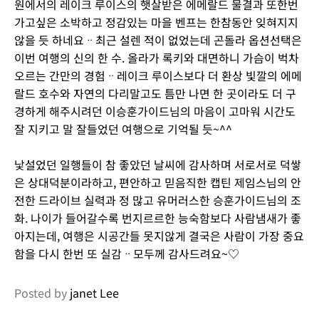
원에서의 레이크 루이스의 햇살받은 에메랄드 물결과 또한번
가고싶은 소박하고 정감있는 마을 벤프는 한참동안 잊혀지지
않을 듯 하네요ᆢ최근 설렌 적이 없었는데 곤돌라 옵션선택은
이번 여행의 신의 한 수. 올라가 록키와 대면하니 가슴이 벅차
오르는 간만의 경험ᆢ레이크 루이스보다 더 환상 빛깔의 에메
랄드 호수와 자연의 다리말고도 틈만 나면 한 곳이라도 더 구
경하게 해주시려던 이승훈가이드님의 마음이 고마워 시간도
잘 지키고 말 잘들었던 여행으로 기억될 듯~^^
낯설었던 일행들이 참 좋았던 날씨에 감사하며 서로서로 덕쌓
은 상대덕분이라하고, 편안하고 믿음직한 캡틴 제임스님의 안
전한 드라이브 실력과 정 많고 유머러스한 승훈가이드님의 조
화. 나이가 들어갈수록 번지르르한 능숙함보다 사람냄새가 좋
아지는데, 여행은 시공간들 못지않게 결국은 사람이 가장 중요
함을 다시 한번 또 실감ᆢ모두께 감사드려요~♡
Posted by
janet Lee