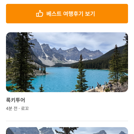
베스트 여행후기 보기
록키투어
4분 전 · 로꼬