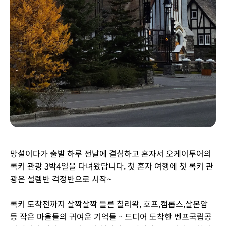
망설이다가 출발 하루 전날에 결심하고 혼자서 오케이투어의
록키 관광 3박4일을 다녀왔답니다. 첫 혼자 여행에 첫 록키 관
광은 설렘반 걱정반으로 시작~
록키 도착전까지 살짝살짝 들른 칠리왁, 호프,캠롭스,살몬암
등 작은 마을들의 귀여운 기억들ᆢ드디어 도착한 벤프국립공