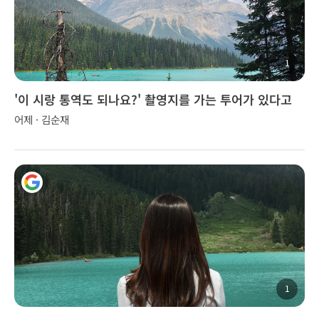
1
'이 시랑 통역도 되나요?' 촬영지를 가는 투어가 있다고
해서 신청
어제 · 김순재
1