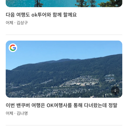
다음 여행도 ok투어와 함께 할께요
어제 · 김상구
1
이번 밴쿠버 여행은 OK여행사를 통해 다녀왔는데 정말
좋았습니다.
어제 · 김나영