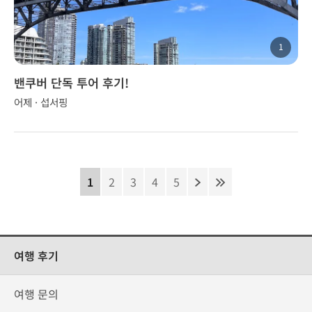
1
밴쿠버 단독 투어 후기!
어제 · 섭서핑
1
2
3
4
5
여행 후기
여행 문의