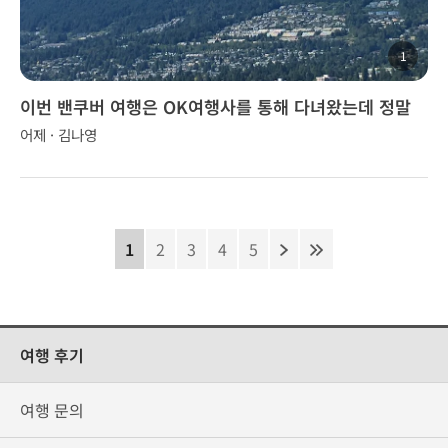
1
이번 밴쿠버 여행은 OK여행사를 통해 다녀왔는데 정말
좋았습니다.
어제 · 김나영
1
2
3
4
5
여행 후기
여행 문의