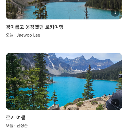
1
경이롭고 웅장했던 로키여행
오늘 · Jaewoo Lee
1
로키 여행
오늘 · 신정순