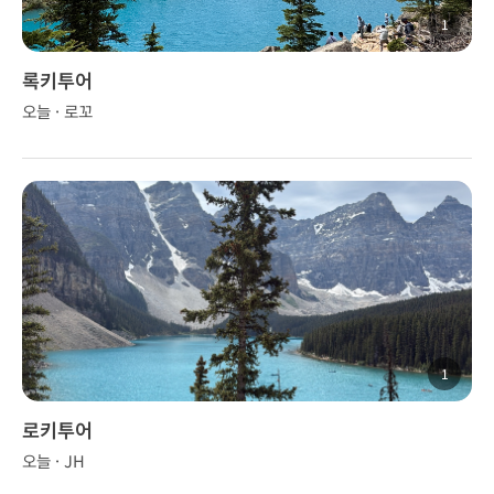
1
록키투어
오늘 · 로꼬
1
로키투어
오늘 · JH