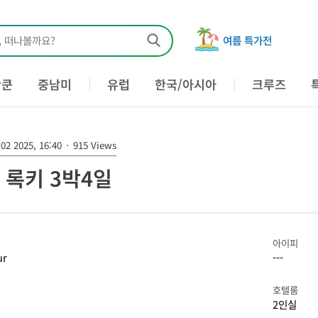
, 떠나볼까요?
여름 특가전
칸쿤
중남미
유럽
한국/아시아
크루즈
02 2025, 16:40
·
915 Views
] 록키 3박4일
아이피
ur
---
호텔룸
2인실