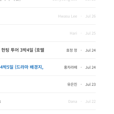
Hwasu Lee
·
Jul 26
Hari
·
Jul 25
라 헌팅 투어 3박4일 (호텔
효정 정
·
Jul 24
러 4박5일 (드라마 배경지,
홍차라떼
·
Jul 24
유은진
·
Jul 23
Dana
·
Jul 22
1