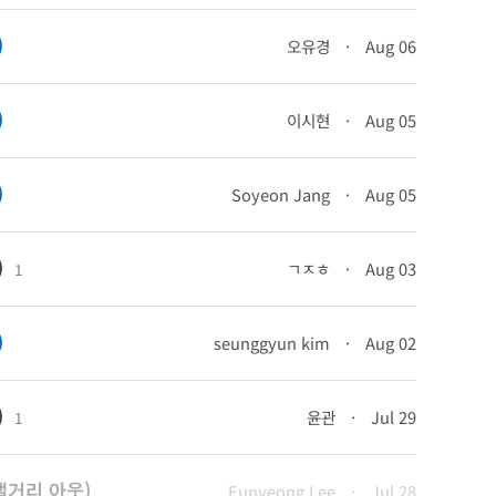
)
오유경
·
Aug 06
)
이시현
·
Aug 05
)
Soyeon Jang
·
Aug 05
)
ㄱㅈㅎ
·
Aug 03
1
)
seunggyun kim
·
Aug 02
)
윤관
·
Jul 29
1
-캘거리 아웃)
Eunyeong Lee
·
Jul 28