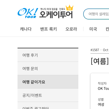
여행의 설레임
캐나다
밴프 록키
오로라
미국
#1587
·
Oct 
여행 후기
[여름
여행 문의
여행 같이가요
작성자
OK To
공지/이벤트
성별
여성
이번주 광고전단