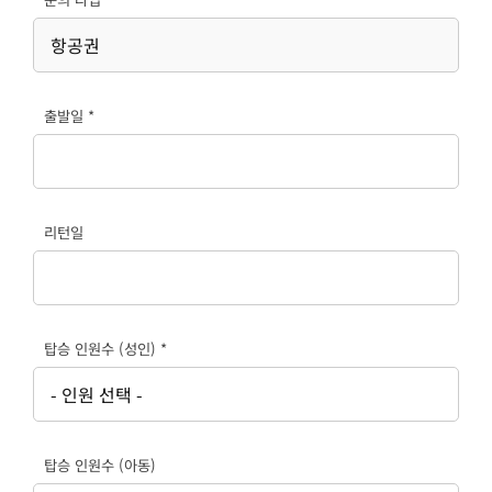
출발일 *
리턴일
탑승 인원수 (성인) *
탑승 인원수 (아동)