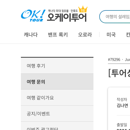
여행의 설레임
캐나다
밴프 록키
오로라
미국
#79296
·
Jun
여행 후기
[투어
여행 문의
여행 같이가요
작성자
김나연
공지/이벤트
출발일
이번주 광고전단