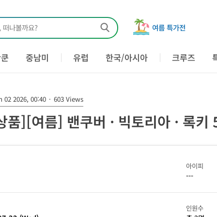
, 떠나볼까요?
여름 특가전
칸쿤
중남미
유럽
한국/아시아
크루즈
 02 2026, 00:40
·
603 Views
상품][여름] 밴쿠버 · 빅토리아 · 록키 
아이피
---
인원수