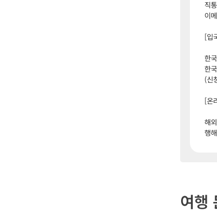
직통 
이메일
[입
한국
한국
(신
[온
해외
행해
여행 