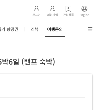
로그인
회원가입
관심상품
English
특가 항공권
리뷰
여행문의
5박6일 (밴프 숙박)