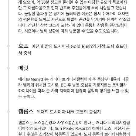
해 있으며, 약 30분 정도면 둘러볼 수 있는 아담한 규모의 폭포이지
만 그 아름다움으로 현지 밴쿠버 주민들에게 특히 사랑받고 있습니
다. 울창한 숲과 맑은 공기에 둘러싸인 이곳은 잠시 쉬어가며 대자연
의 평온함을 느끼고 사진으로 특별한 순간을 남기기에 완벽한 장소입
니다. 간단한 산행 코스가 포함되어 있어 운동화 착용을 권장드립니
다. 시즌이나 날씨 상황에 따라 방문할 수 없을 수도 있습니다.
호프
예전 희망의 도시이자 Gold Rush의 거점 도시 호프에
서 중식
메릿
메리트(Merritt)는 캐나다 브리티시컬럼비아 주 중남부 내륙의 니콜
라 밸리에 위치한 도시로, BC 주 남동 중심을 가로지르는 코키할라
하이웨이를 따라 준 사막 지역이며 컨츄리 음악의 향기를 느낄 수 있
는 곳이다.
캠룹스
목재의 도시이자 내륙 교통의 중심지
캠룹스는 노스톰슨강과 사우스톰슨강이 만나는 캐나다 브리티시컬럼
비아주의 도시입니다. Sun Peaks Resort의 하이킹 코스, 자전거 공
원과 수많은 스키장이 북동쪽에 있으며, 도시 동쪽의 브리티시컬럼비