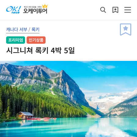
캐나다 서부
/
록키
프리미엄
인기상품
시그니쳐 록키 4박 5일