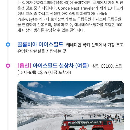
는 길이가 232킬로미터(144마일)에 불과하지만 세계에서 가장 멋진
운전 경로 중 하나입니다. Condé Nast Traveler가 세계 10대 드라
이브 코스 중 하나로 선정한 아이스필드 파크웨이(Icefields
Parkway)는 캐나다 로키산맥의 밴프 국립공원과 재스퍼 국립공원
을 연결하며 산봉우리, 청록색 호수, 애서배스카 빙하를 포함한 100
개 이상의 빙하를 감상할 수 있는 길입니다.
콜롬비아 아이스필드
캐네디언 록키 산맥에서 가장 크고
유명한 만년설을 자랑하는 곳
[옵션]
아이스필드 설상차 (여름)
성인 C$100, 소인
(15세-6세) C$55 (세금 포함가)