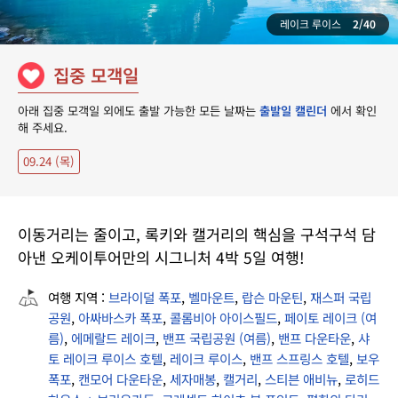
레이크 루이스
2/40
집중 모객일
아래 집중 모객일 외에도 출발 가능한 모든 날짜는
출발일 캘린더
에서 확인
해 주세요.
09.24 (목)
이동거리는 줄이고, 록키와 캘거리의 핵심을 구석구석 담
아낸 오케이투어만의 시그니처 4박 5일 여행!
여행 지역 :
브라이덜 폭포
,
벨마운트
,
랍슨 마운틴
,
재스퍼 국립
공원
,
아싸바스카 폭포
,
콜롬비아 아이스필드
,
페이토 레이크 (여
름)
,
에메랄드 레이크
,
밴프 국립공원 (여름)
,
밴프 다운타운
,
샤
토 레이크 루이스 호텔
,
레이크 루이스
,
밴프 스프링스 호텔
,
보우
폭포
,
캔모어 다운타운
,
세자매봉
,
캘거리
,
스티븐 애비뉴
,
로히드