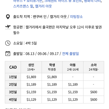
하우스 + 보리유가든
,
크레센트 하이츠 뷰 포인트
,
평화의 다리
,
스카츠맨스 힐
,
캘거리 아웃
출도착 지역 : 밴쿠버 인 / 캘거리 아웃 /
미팅장소
항공편 : 캘거리에서 출국편은 마지막날 오후 12시 이후로 발권
필수
소요일 : 4박 5일
출발일 : 08.13 / 09.06 / 09.17 /
전체 출발일
성인
학생
아동
소아
CAD
19세+
학생증
2세-16세
24개월-
1인실
$1,869
$1,869
-
-
2인실
$1,189
$1,189
$1,189
-
3인실
$1,159
$1,159
$1,159
$600
4인실
$1,129
$1,129
$1,129
$600