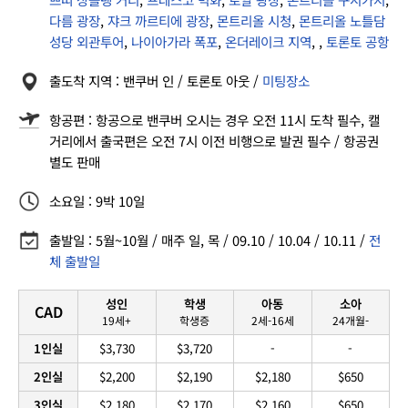
다름 광장
,
쟈크 까르티에 광장
,
몬트리올 시청
,
몬트리올 노틀담
성당 외관투어
,
나이아가라 폭포
,
온더레이크 지역
,
,
토론토 공항
출도착 지역 : 밴쿠버 인 / 토론토 아웃 /
미팅장소
항공편 : 항공으로 밴쿠버 오시는 경우 오전 11시 도착 필수, 캘
거리에서 출국편은 오전 7시 이전 비행으로 발권 필수 / 항공권
별도 판매
소요일 : 9박 10일
출발일 : 5월~10월 / 매주 일, 목 / 09.10 / 10.04 / 10.11 /
전
체 출발일
성인
학생
아동
소아
CAD
19세+
학생증
2세-16세
24개월-
1인실
$3,730
$3,720
-
-
2인실
$2,200
$2,190
$2,180
$650
3인실
$2,180
$2,170
$2,160
$650