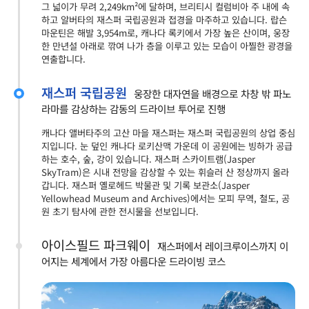
그 넓이가 무려 2,249km²에 달하며, 브리티시 컬럼비아 주 내에 속
하고 알버타의 재스퍼 국립공원과 접경을 마주하고 있습니다. 랍슨
마운틴은 해발 3,954m로, 캐나다 록키에서 가장 높은 산이며, 웅장
한 만년설 아래로 깎여 나가 층을 이루고 있는 모습이 아찔한 광경을
연출합니다.
재스퍼 국립공원
웅장한 대자연을 배경으로 차창 밖 파노
라마를 감상하는 감동의 드라이브 투어로 진행
캐나다 앨버타주의 고산 마을 재스퍼는 재스퍼 국립공원의 상업 중심
지입니다. 눈 덮인 캐나다 로키산맥 가운데 이 공원에는 빙하가 공급
하는 호수, 숲, 강이 있습니다. 재스퍼 스카이트램(Jasper
SkyTram)은 시내 전망을 감상할 수 있는 휘슬러 산 정상까지 올라
갑니다. 재스퍼 옐로헤드 박물관 및 기록 보관소(Jasper
Yellowhead Museum and Archives)에서는 모피 무역, 철도, 공
원 초기 탐사에 관한 전시물을 선보입니다.
아이스필드 파크웨이
재스퍼에서 레이크루이스까지 이
어지는 세계에서 가장 아름다운 드라이빙 코스