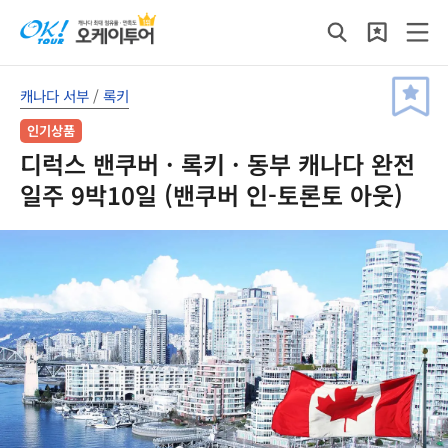
캐나다 서부
/
록키
인기상품
디럭스 밴쿠버 · 록키 · 동부 캐나다 완전
일주 9박10일 (밴쿠버 인-토론토 아웃)