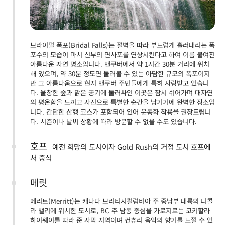
브라이덜 폭포(Bridal Falls)는 절벽을 따라 부드럽게 흘러내리는 폭
포수의 모습이 마치 신부의 면사포를 연상시킨다고 하여 이름 붙여진
아름다운 자연 명소입니다. 밴쿠버에서 약 1시간 30분 거리에 위치
해 있으며, 약 30분 정도면 둘러볼 수 있는 아담한 규모의 폭포이지
만 그 아름다움으로 현지 밴쿠버 주민들에게 특히 사랑받고 있습니
다. 울창한 숲과 맑은 공기에 둘러싸인 이곳은 잠시 쉬어가며 대자연
의 평온함을 느끼고 사진으로 특별한 순간을 남기기에 완벽한 장소입
니다. 간단한 산행 코스가 포함되어 있어 운동화 착용을 권장드립니
다. 시즌이나 날씨 상황에 따라 방문할 수 없을 수도 있습니다.
호프
예전 희망의 도시이자 Gold Rush의 거점 도시 호프에
서 중식
메릿
메리트(Merritt)는 캐나다 브리티시컬럼비아 주 중남부 내륙의 니콜
라 밸리에 위치한 도시로, BC 주 남동 중심을 가로지르는 코키할라
하이웨이를 따라 준 사막 지역이며 컨츄리 음악의 향기를 느낄 수 있