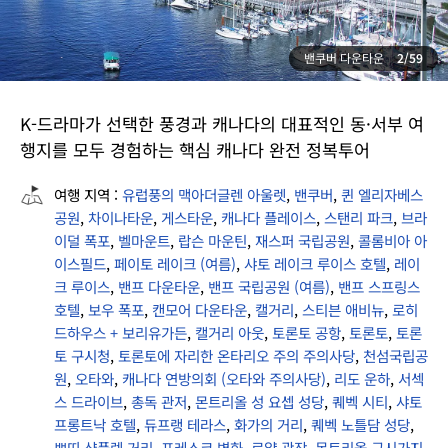
퀸 엘리자베스 공원
3/59
K-드라마가 선택한 풍경과 캐나다의 대표적인 동·서부 여
행지를 모두 경험하는 핵심 캐나다 완전 정복투어
여행 지역 :
유럽풍의 맥아더글렌 아울렛
,
밴쿠버
,
퀸 엘리자베스
공원
,
차이나타운
,
게스타운
,
캐나다 플레이스
,
스탠리 파크
,
브라
이덜 폭포
,
벨마운트
,
랍슨 마운틴
,
재스퍼 국립공원
,
콜롬비아 아
이스필드
,
페이토 레이크 (여름)
,
샤토 레이크 루이스 호텔
,
레이
크 루이스
,
밴프 다운타운
,
밴프 국립공원 (여름)
,
밴프 스프링스
호텔
,
보우 폭포
,
캔모어 다운타운
,
캘거리
,
스티븐 애비뉴
,
로히
드하우스 + 보리유가든
,
캘거리 아웃
,
토론토 공항
,
토론토
,
토론
토 구시청
,
토론토에 자리한 온타리오 주의 주의사당
,
천섬국립공
원
,
오타와
,
캐나다 연방의회 (오타와 주의사당)
,
리도 운하
,
서섹
스 드라이브
,
총독 관저
,
몬트리올 성 요셉 성당
,
퀘벡 시티
,
샤토
프롱트낙 호텔
,
듀프랭 테라스
,
화가의 거리
,
퀘벡 노틀담 성당
,
쁘띠 샹플렝 거리
,
프레스코 벽화
,
로얄 광장
,
몬트리올 구시가지
,