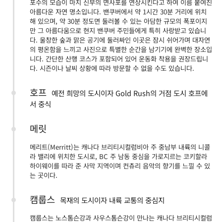
포수의 모습이 마치 신부의 면사포를 연상시킨다고 하여 이름 붙여진
아름다운 자연 명소입니다. 밴쿠버에서 약 1시간 30분 거리에 위치
해 있으며, 약 30분 정도면 둘러볼 수 있는 아담한 규모의 폭포이지
만 그 아름다움으로 현지 밴쿠버 주민들에게 특히 사랑받고 있습니
다. 울창한 숲과 맑은 공기에 둘러싸인 이곳은 잠시 쉬어가며 대자연
의 평온함을 느끼고 사진으로 특별한 순간을 남기기에 완벽한 장소입
니다. 간단한 산행 코스가 포함되어 있어 운동화 착용을 권장드립니
다. 시즌이나 날씨 상황에 따라 방문할 수 없을 수도 있습니다.
호프
예전 희망의 도시이자 Gold Rush의 거점 도시 호프에
서 중식
메릿
메리트(Merritt)는 캐나다 브리티시컬럼비아 주 중남부 내륙의 니콜
라 밸리에 위치한 도시로, BC 주 남동 중심을 가로지르는 코키할라
하이웨이를 따라 준 사막 지역이며 컨츄리 음악의 향기를 느낄 수 있
는 곳이다.
캠룹스
목재의 도시이자 내륙 교통의 중심지
캠룹스는 노스톰슨강과 사우스톰슨강이 만나는 캐나다 브리티시컬럼