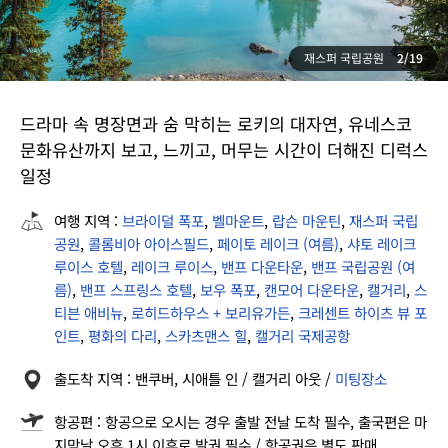
재스퍼 국립공원
2/19
드라마 속 명장면과 숨 막히는 로키의 대자연, 유네스코
문화유산까지 보고, 느끼고, 머무는 시간이 더해진 디럭스
일정
여행 지역 :
브라이덜 폭포
,
벨마운트
,
랍슨 마운틴
,
재스퍼 국립
공원
,
콜롬비아 아이스필드
,
페이토 레이크 (여름)
,
샤토 레이크
루이스 호텔
,
레이크 루이스
,
밴프 다운타운
,
밴프 국립공원 (여
름)
,
밴프 스프링스 호텔
,
보우 폭포
,
캔모어 다운타운
,
캘거리
,
스
티븐 애비뉴
,
로히드하우스 + 보리유가든
,
크레센트 하이츠 뷰 포
인트
,
평화의 다리
,
스카츠맨스 힐
,
캘거리 국제공항
출도착 지역 : 밴쿠버, 시애틀 인 / 캘거리 아웃 /
미팅장소
항공편 : 항공으로 오시는 경우 출발 전날 도착 필수, 출국편은 마
지막날 오후 1시 이후로 발권 필수 / 항공권은 별도 판매