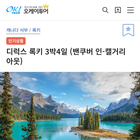
캐나다 서부
/
록키
인기상품
디럭스 록키 3박4일 (밴쿠버 인-캘거리
아웃)