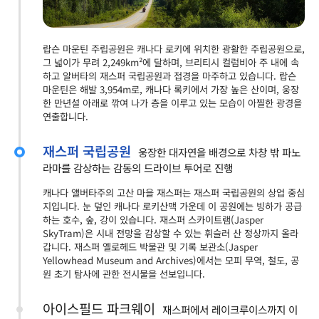
랍슨 마운틴 주립공원은 캐나다 로키에 위치한 광활한 주립공원으로,
그 넓이가 무려 2,249km²에 달하며, 브리티시 컬럼비아 주 내에 속
하고 알버타의 재스퍼 국립공원과 접경을 마주하고 있습니다. 랍슨
마운틴은 해발 3,954m로, 캐나다 록키에서 가장 높은 산이며, 웅장
한 만년설 아래로 깎여 나가 층을 이루고 있는 모습이 아찔한 광경을
연출합니다.
재스퍼 국립공원
웅장한 대자연을 배경으로 차창 밖 파노
라마를 감상하는 감동의 드라이브 투어로 진행
캐나다 앨버타주의 고산 마을 재스퍼는 재스퍼 국립공원의 상업 중심
지입니다. 눈 덮인 캐나다 로키산맥 가운데 이 공원에는 빙하가 공급
하는 호수, 숲, 강이 있습니다. 재스퍼 스카이트램(Jasper
SkyTram)은 시내 전망을 감상할 수 있는 휘슬러 산 정상까지 올라
갑니다. 재스퍼 옐로헤드 박물관 및 기록 보관소(Jasper
Yellowhead Museum and Archives)에서는 모피 무역, 철도, 공
원 초기 탐사에 관한 전시물을 선보입니다.
아이스필드 파크웨이
재스퍼에서 레이크루이스까지 이