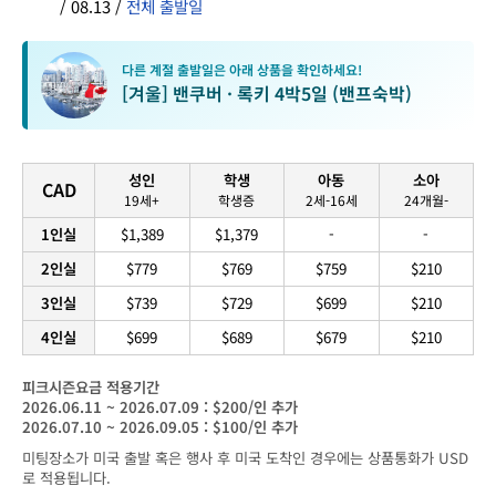
/ 08.13 /
전체 출발일
다른 계절 출발일은 아래 상품을 확인하세요!
[겨울] 밴쿠버 · 록키 4박5일 (밴프숙박)
성인
학생
아동
소아
CAD
19세+
학생증
2세-16세
24개월-
1인실
$1,389
$1,379
-
-
2인실
$779
$769
$759
$210
3인실
$739
$729
$699
$210
4인실
$699
$689
$679
$210
피크시즌요금 적용기간
2026.06.11 ~ 2026.07.09 : $200/인 추가
2026.07.10 ~ 2026.09.05 : $100/인 추가
미팅장소가 미국 출발 혹은 행사 후 미국 도착인 경우에는 상품통화가 USD
로 적용됩니다.