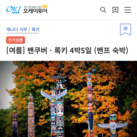
캐나다 서부
/
록키
인기상품
[여름] 밴쿠버 · 록키 4박5일 (밴프 숙박)