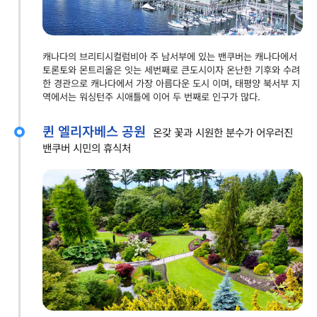
캐나다의 브리티시컬럼비아 주 남서부에 있는 밴쿠버는 캐나다에서
토론토와 몬트리올은 잇는 세번째로 큰도시이자 온난한 기후와 수려
한 경관으로 캐나다에서 가장 아름다운 도시 이며, 태평양 북서부 지
역에서는 워싱턴주 시애틀에 이어 두 번째로 인구가 많다.
퀸 엘리자베스 공원
온갖 꽃과 시원한 분수가 어우러진
밴쿠버 시민의 휴식처