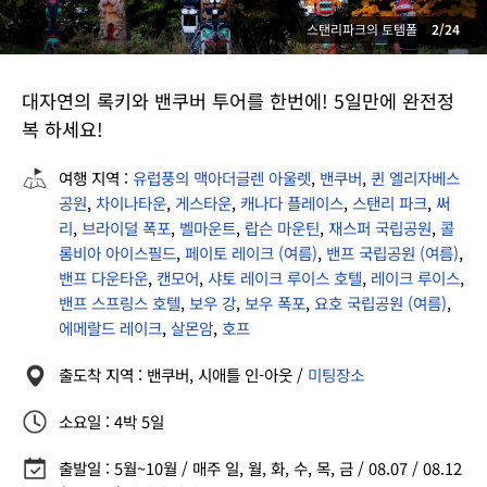
스탠리파크의 토템폴
2/24
대자연의 록키와 밴쿠버 투어를 한번에! 5일만에 완전정
복 하세요!
여행 지역 :
유럽풍의 맥아더글렌 아울렛
,
밴쿠버
,
퀸 엘리자베스
공원
,
차이나타운
,
게스타운
,
캐나다 플레이스
,
스탠리 파크
,
써
리
,
브라이덜 폭포
,
벨마운트
,
랍슨 마운틴
,
재스퍼 국립공원
,
콜
롬비아 아이스필드
,
페이토 레이크 (여름)
,
밴프 국립공원 (여름)
,
밴프 다운타운
,
캔모어
,
샤토 레이크 루이스 호텔
,
레이크 루이스
,
밴프 스프링스 호텔
,
보우 강
,
보우 폭포
,
요호 국립공원 (여름)
,
에메랄드 레이크
,
살몬암
,
호프
출도착 지역 : 밴쿠버, 시애틀 인-아웃 /
미팅장소
소요일 : 4박 5일
출발일 : 5월~10월 / 매주 일, 월, 화, 수, 목, 금 / 08.07 / 08.12