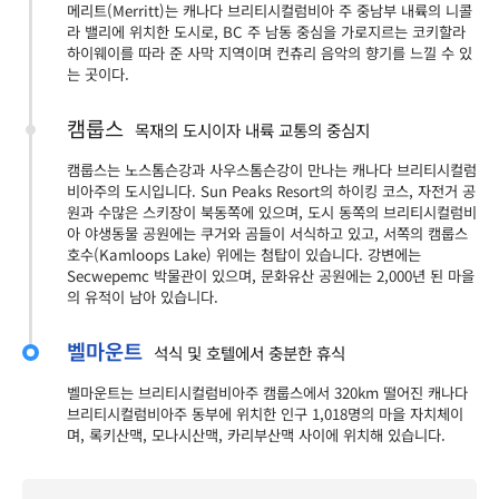
메리트(Merritt)는 캐나다 브리티시컬럼비아 주 중남부 내륙의 니콜
라 밸리에 위치한 도시로, BC 주 남동 중심을 가로지르는 코키할라
하이웨이를 따라 준 사막 지역이며 컨츄리 음악의 향기를 느낄 수 있
는 곳이다.
캠룹스
목재의 도시이자 내륙 교통의 중심지
캠룹스는 노스톰슨강과 사우스톰슨강이 만나는 캐나다 브리티시컬럼
비아주의 도시입니다. Sun Peaks Resort의 하이킹 코스, 자전거 공
원과 수많은 스키장이 북동쪽에 있으며, 도시 동쪽의 브리티시컬럼비
아 야생동물 공원에는 쿠거와 곰들이 서식하고 있고, 서쪽의 캠룹스
호수(Kamloops Lake) 위에는 첨탑이 있습니다. 강변에는
Secwepemc 박물관이 있으며, 문화유산 공원에는 2,000년 된 마을
의 유적이 남아 있습니다.
벨마운트
석식 및 호텔에서 충분한 휴식
벨마운트는 브리티시컬럼비아주 캠룹스에서 320km 떨어진 캐나다
브리티시컬럼비아주 동부에 위치한 인구 1,018명의 마을 자치체이
며, 록키산맥, 모나시산맥, 카리부산맥 사이에 위치해 있습니다.