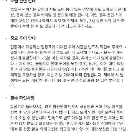
·
호텔 관련 안내
호텔은 원하시는 날짜에 샤토 노바 룸이 있는 경우에 샤토 노바로 우선 배
정, 룸이 없는 경우 캐피탈 인 등으로 배정 됩니다. 이런 경우 등급 차에
대한 보상은 없으니 예약시 숙지 해 주세요. 또한, 3일 동안 각각 다른 호
텔에서 숙박 할 수 도 있으니 이 점 참고해 주십시요.
·
중요 투어 안내
현장에서 재공되는 일정표에 기재된 투어 시간을 반드시 확인해 주세요. •
출발 시간 기준 5–10분 전에 호텔 로비에 도착해 주세요. • 모든 투어는
정시에 출발합니다. • 5분 이상 지각할 경우, 투어는 대기 없이 출발합니
다. • 지각 또는 불참으로 인해 투어를 놓친 경우, 당사는 이에 대한 책임
을 지지 않으며 환불은 제공되지 않습니다. • 주간 액티비티를 놓치고 재
예약을 요청하실 경우, 이는 가능 여부에 따라 진행됩니다. 재예약 시 발
생하는 모든 비용(액티비티 비용 및 관련 수수료 포함)은 고객 부담입니
다.
·
필수 확인사항
항공으로 들어오시는 경우 발권전에 반드시 상담원과 투어 가능 여부를
컨펌 후 발권 진행해 주시기 바랍니다. 최소 모객 인원 미만 모객시 투어
가 취소될 수 있습니다. 단독으로 별도 예약을 하지 않은 모든 투어는 다
른 여행자 분들과 합류되는 투어입니다. 투어가 불가능한 상황에서 약관
에 따른 상품 환불 외에 관련된 항공권이나 숙박에 대한 보상은 따로 책임