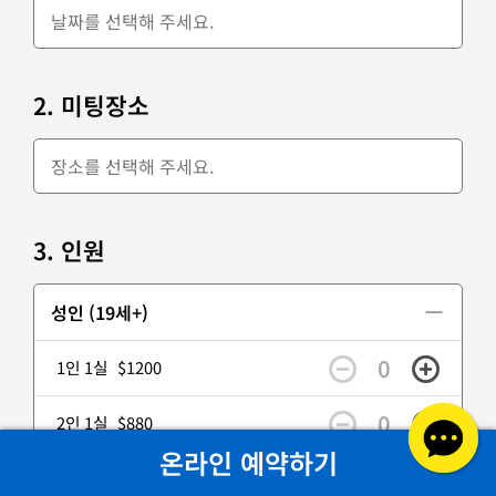
2. 미팅장소
3. 인원
성인 (19세+)
0
1인 1실
$1200
0
2인 1실
$880
온라인 예약하기
0
3인 1실
$860