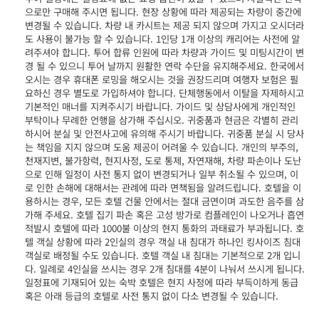
으로만 구매해 주시면 됩니다. 현장 상황에 따라 제공되는 차량이 중간에
변경될 수 있습니다. 차량 내 카시트는 제공 되지 않으며 가지고 오시더라
도 사용이 불가능 할 수 있습니다. 1인당 1개 이상의 캐리어는 사전에 알
려주셔야 합니다. 투어 합류 인원에 따라 차량과 가이드 및 미팅시간이 변
경 될 수 있으니 투어 날까지 원활한 연락 수단을 유지해주세요. 한국에서
오시는 경우 휴대폰 로밍을 해오시는 것을 권장드리며 여행자 보험은 필
요하신 경우 별도로 가입하셔야 합니다. 단체행동에서 이탈을 자제하시고
기본적인 매너를 지켜주시기 바랍니다. 가이드 및 상담사에게 개인적인
부탁이나 무례한 언행을 삼가해 주십시오. 귀중품과 현금은 각별히 관리
하시어 분실 및 안전사고에 유의해 주시기 바랍니다. 귀중품 분실 시 당사
는 책임을 지지 않으며 도움 제공이 어려울 수 있습니다. 개인의 부주의,
천재지변, 불가항력, 현지사정, 도로 통제, 자연재해, 차량 파손이나 도난
으로 인해 일정이 사전 통지 없이 변경되거나 일부 취소될 수 있으며, 이
로 인한 손해에 대해서는 관례에 따라 면책됨을 알려드립니다. 호텔을 이
용하시는 경우, 모든 호텔 건물 안에서는 절대 금연이며 과도한 음주를 삼
가해 주세요. 호텔 집기 파손 혹은 고성 방가로 컴플레인이 나오거나 흡연
적발시 호텔에 따라 1000불 이상의 현지 통화의 과태료가 부과됩니다. 호
텔 객실 상황에 따라 2인실의 경우 객실 내 침대가 하나인 킹사이즈 침대
객실로 배정될 수도 있습니다. 호텔 객실 내 침대는 기본적으로 2개 입니
다. 일례로 4인실을 쓰시는 경우 2개 침대를 4분이 나눠서 쓰시게 됩니다.
일정표에 기재되어 있는 숙박 호텔은 현지 사정에 따라 부득이하게 동급
혹은 아래 등급의 호텔로 사전 통지 없이 다소 변경될 수 있습니다.