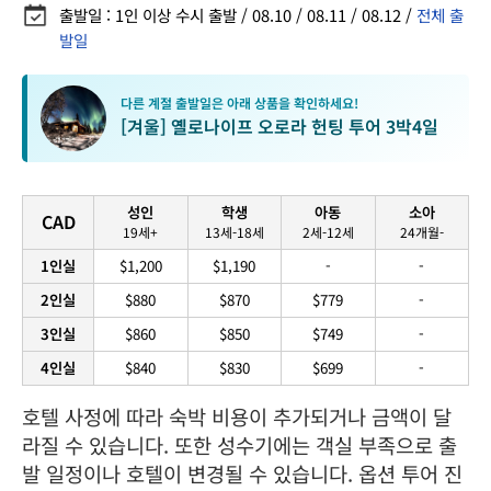
출발일 : 1인 이상 수시 출발 / 08.10 / 08.11 / 08.12 /
전체 출
발일
다른 계절 출발일은 아래 상품을 확인하세요!
[겨울] 옐로나이프 오로라 헌팅 투어 3박4일
성인
학생
아동
소아
CAD
19세+
13세-18세
2세-12세
24개월-
1인실
$1,200
$1,190
-
-
2인실
$880
$870
$779
-
3인실
$860
$850
$749
-
4인실
$840
$830
$699
-
호텔 사정에 따라 숙박 비용이 추가되거나 금액이 달
라질 수 있습니다. 또한 성수기에는 객실 부족으로 출
발 일정이나 호텔이 변경될 수 있습니다. 옵션 투어 진