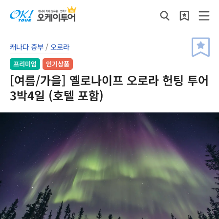
캐나다 중부
/
오로라
프리미엄
인기상품
[여름/가을] 옐로나이프 오로라 헌팅 투어
3박4일 (호텔 포함)