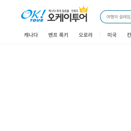
여행의 설레임
캐나다
밴프 록키
오로라
미국