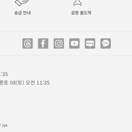
송금 안내
공항 출도착
:35
론토 08(토) 오전 11:35
/
I94