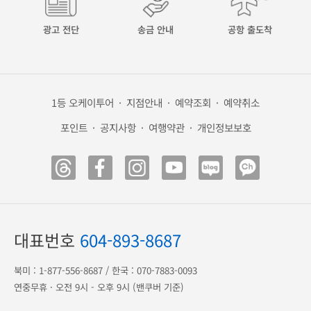
광고 전단
송금 안내
공항 출도착
1등 오케이투어
·
지점안내
·
예약조회
·
예약취소
포인트
·
공지사항
·
여행약관
·
개인정보보호
대표번호
604-893-8687
북미 :
1-877-556-8687
/ 한국 :
070-7883-0093
연중무휴 · 오전 9시 - 오후 9시 (밴쿠버 기준)