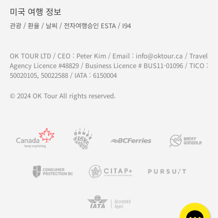
미국 여행 정보
관광
/
환율
/
날씨
/
전자여행승인 ESTA
/
I94
OK TOUR LTD / CEO : Peter Kim / Email :
info@oktour.ca
/ Travel
Agency Licence #48829 / Business Licence # BUS11-01096 / TICO :
50020105, 50022588 / IATA : 6150004
© 2024 OK Tour All rights reserved.