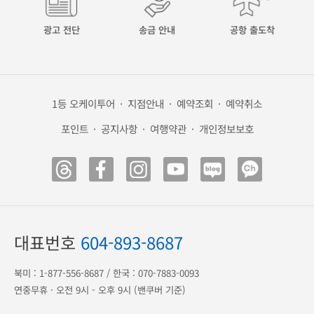
광고 전단
송금 안내
공항 출도착
1등 오케이투어
·
지점안내
·
예약조회
·
예약취소
포인트
·
공지사항
·
여행약관
·
개인정보보호
대표번호
604-893-8687
북미 :
1-877-556-8687
/ 한국 :
070-7883-0093
연중무휴 · 오전 9시 - 오후 9시 (밴쿠버 기준)