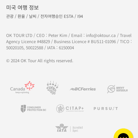
미국 여행 정보
관광
/
환율
/
날씨
/
전자여행승인 ESTA
/
I94
OK TOUR LTD / CEO : Peter Kim / Email :
info@oktour.ca
/ Travel
Agency Licence #48829 / Business Licence # BUS11-01096 / TICO :
50020105, 50022588 / IATA : 6150004
© 2024 OK Tour All rights reserved.