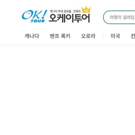
여행의 설레임
캐나다
밴프 록키
오로라
미국