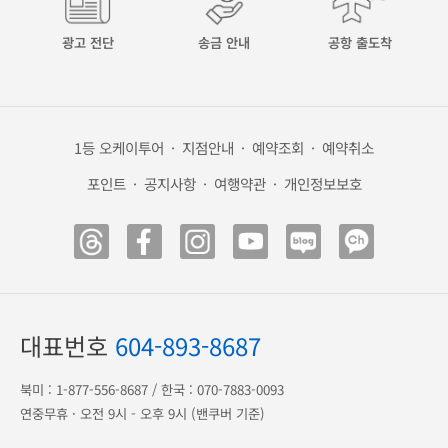
광고 전단
송금 안내
공항 출도착
1등 오케이투어
·
지점안내
·
예약조회
·
예약취소
포인트
·
공지사항
·
여행약관
·
개인정보보호
대표번호
604-893-8687
북미 :
1-877-556-8687
/ 한국 :
070-7883-0093
연중무휴 · 오전 9시 - 오후 9시 (밴쿠버 기준)