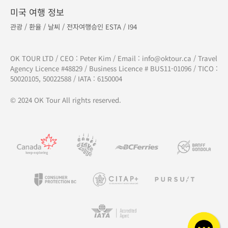
미국 여행 정보
관광
/
환율
/
날씨
/
전자여행승인 ESTA
/
I94
OK TOUR LTD / CEO : Peter Kim / Email :
info@oktour.ca
/ Travel
Agency Licence #48829 / Business Licence # BUS11-01096 / TICO :
50020105, 50022588 / IATA : 6150004
© 2024 OK Tour All rights reserved.