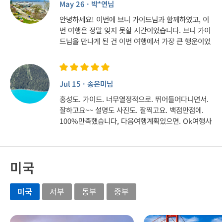
보냅니다 항상 건강하시길~~ 홧팅!!!! 입니다
May 26 · 박*연님
안녕하세요! 이번에 브니 가이드님과 함께하였고, 이
번 여행은 정말 잊지 못할 시간이었습니다. 브니 가이
드님을 만나게 된 건 이번 여행에서 가장 큰 행운이었
다고 생각이들어요!! 저는 캐나다에 살고 있으면서도
캐나다 역사에 대해 잘 모르고 지냈는데, 가이드님께
서 쉽고 친절하게 설명해주셔서 자연스럽게 많은 것
Jul 15 · 송은미님
을 배우게 되었어요! 덕분에 캐나다를 더 깊이 이해하
게 되었고, 이 나라에 대한 애정과 마음이 더 커지는
홍성도. 가이드. 너무열정적으로. 뛰어들어다니면서.
특별한 경험이 되었습니다. 여행 내내 보여주신 브니
잘하고요~~ 설명도 사진도. 잘찍고요. 백점만점에.
가이드님의 열정과 리더십 또한 정말 인상적이었습니
100%만족했습니다, 다음여행계획있으면. Ok여행사
다. 2박 3일 동안 여행자 한 명 한 명 세심하게 챙겨주
를찾겠습니다~~~♡
시고, 하나라도 더 알려주시려는 모습에서 진심이 느
껴졌습니다. 분명 많이 피곤하셨을 텐데도 끝까지 밝
은 에너지로 투어를 이끌어주셔서 여행자로서 정말
미국
감사한 마음이 들었습니다ㅠㅠ 이번 여행은 친구와
함께한 여행이었지만, 다음에는 꼭 부모님과 함께 다
미국
서부
동부
중부
시 오고 싶다는 생각이 들 정도로 만족스러운 시간이
었어요ㅎㅎ 그리고 그때도 당연히 브니 가이드님과
함께하고 싶습니다. 가이드님께서 찍어주신 사진들도