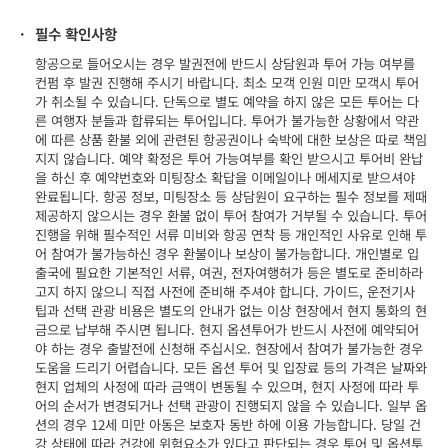
·
필수 확인사항
항공으로 들어오시는 경우 발권전에 반드시 상담원과 투어 가능 여부를
컨펌 후 발권 진행해 주시기 바랍니다. 최소 모객 인원 미만 모객시 투어
가 취소될 수 있습니다. 단독으로 별도 예약을 하지 않은 모든 투어는 다
른 여행자 분들과 합류되는 투어입니다. 투어가 불가능한 상황에서 약관
에 따른 상품 환불 외에 관련된 항공권이나 숙박에 대한 보상은 따로 책임
지지 않습니다. 예약 확정은 투어 가능여부를 확인 받으시고 투어비 완납
을 하신 후 예약번호와 미팅장소 확답을 이메일이나 메세지로 받으셔야
완료됩니다. 항공 정보, 미팅장소 등 상담원이 요구하는 필수 정보를 제때
제공하지 않으시는 경우 환불 없이 투어 참여가 거부될 수 있습니다. 투어
진행을 위해 필수적인 서류 미비와 항공 연착 등 개인적인 사유로 인해 투
어 참여가 불가능하신 경우 환불이나 보상이 불가능합니다. 개인별로 입
출국에 필요한 기본적인 서류, 여권, 전자여행허가 등은 별도로 준비하라
고지 하지 않으니 직접 사전에 준비해 주셔야 합니다. 가이드, 운전기사
팁과 선택 관광 비용은 별도의 안내가 없는 이상 현장에서 현지 통화의 현
금으로 납부해 주시면 됩니다. 현지 옵션투어가 반드시 사전에 예약되어
야 하는 경우 출발전에 신청해 주십시오. 현장에서 참여가 불가능한 경우
도움을 드리기 어렵습니다. 모든 옵션 투어 및 입장료 등의 가격은 날짜와
현지 업체의 사정에 따라 금액이 변동될 수 있으며, 현지 사정에 따라 투
어의 순서가 변경되거나 선택 관광이 진행되지 않을 수 있습니다. 일부 옵
션의 경우 12세 미만 아동은 보호자 동반 하에 이용 가능합니다. 당일 건
강 상태에 따라 건강에 위험요소가 있다고 판단되는 경우 투어 및 옵션투