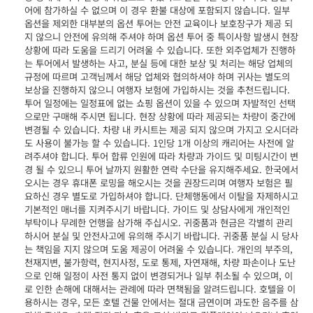
어에 참가하실 수 없으며 이 경우 환불 대상에 포함되지 않습니다. 일부
옵션을 제외한 대부분의 옵션 투어는 안전 교육이나 보호장구가 제공 되
지 않으니 안전에 유의해 주셔야 하며 옵션 투어 중 특이사항 발생시 현장
상황에 따라 도움을 드리기 어려울 수 있습니다. 또한 외주업체가 진행하
는 투어에서 발생하는 사고, 분실 등에 대한 보상 및 처리는 해당 업체의
규정에 따르며 고객님께서 해당 업체와 협의하셔야 하며 귀사는 별도의
보상을 진행하지 않으니 여행자 보험에 가입하시는 것을 추천드립니다.
투어 일정에는 일정표에 없는 쇼핑 옵션이 있을 수 있으며 자발적인 선택
으로만 구매해 주시면 됩니다. 현장 상황에 따라 제공되는 차량이 중간에
변경될 수 있습니다. 차량 내 카시트는 제공 되지 않으며 가지고 오시더라
도 사용이 불가능 할 수 있습니다. 1인당 1개 이상의 캐리어는 사전에 알
려주셔야 합니다. 투어 합류 인원에 따라 차량과 가이드 및 미팅시간이 변
경 될 수 있으니 투어 날까지 원활한 연락 수단을 유지해주세요. 한국에서
오시는 경우 휴대폰 로밍을 해오시는 것을 권장드리며 여행자 보험은 필
요하신 경우 별도로 가입하셔야 합니다. 단체행동에서 이탈을 자제하시고
기본적인 매너를 지켜주시기 바랍니다. 가이드 및 상담사에게 개인적인
부탁이나 무례한 언행을 삼가해 주십시오. 귀중품과 현금은 각별히 관리
하시어 분실 및 안전사고에 유의해 주시기 바랍니다. 귀중품 분실 시 당사
는 책임을 지지 않으며 도움 제공이 어려울 수 있습니다. 개인의 부주의,
천재지변, 불가항력, 현지사정, 도로 통제, 자연재해, 차량 파손이나 도난
으로 인해 일정이 사전 통지 없이 변경되거나 일부 취소될 수 있으며, 이
로 인한 손해에 대해서는 관례에 따라 면책됨을 알려드립니다. 호텔을 이
용하시는 경우, 모든 호텔 건물 안에서는 절대 금연이며 과도한 음주를 삼