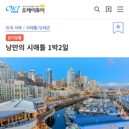
미국 서부
/
시애틀/오레곤
인기상품
낭만의 시애틀 1박2일