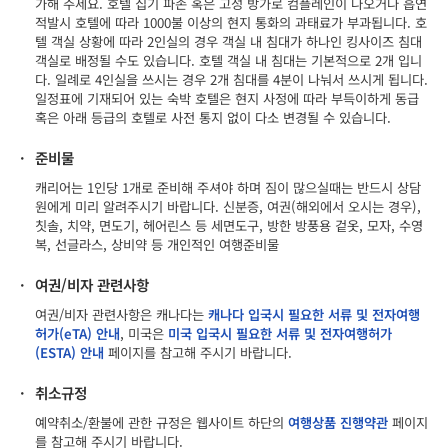
가해 주세요. 호텔 집기 파손 혹은 고성 방가로 컴플레인이 나오거나 흡연
적발시 호텔에 따라 1000불 이상의 현지 통화의 과태료가 부과됩니다. 호
텔 객실 상황에 따라 2인실의 경우 객실 내 침대가 하나인 킹사이즈 침대
객실로 배정될 수도 있습니다. 호텔 객실 내 침대는 기본적으로 2개 입니
다. 일례로 4인실을 쓰시는 경우 2개 침대를 4분이 나눠서 쓰시게 됩니다.
일정표에 기재되어 있는 숙박 호텔은 현지 사정에 따라 부득이하게 동급
혹은 아래 등급의 호텔로 사전 통지 없이 다소 변경될 수 있습니다.
·
준비물
캐리어는 1인당 1개로 준비해 주셔야 하며 짐이 많으실때는 반드시 상담
원에게 미리 알려주시기 바랍니다. 신분증, 여권(해외에서 오시는 경우),
칫솔, 치약, 면도기, 헤어린스 등 세면도구, 방한 방풍용 겉옷, 모자, 수영
복, 선글라스, 상비약 등 개인적인 여행준비물
·
여권/비자 관련사항
여권/비자 관련사항은 캐나다는
캐나다 입국시 필요한 서류 및 전자여행
허가(eTA) 안내
, 미국은
미국 입국시 필요한 서류 및 전자여행허가
(ESTA) 안내
페이지를 참고해 주시기 바랍니다.
·
취소규정
예약취소/환불에 관한 규정은 웹사이트 하단의
여행상품 진행약관
페이지
를 참고해 주시기 바랍니다.