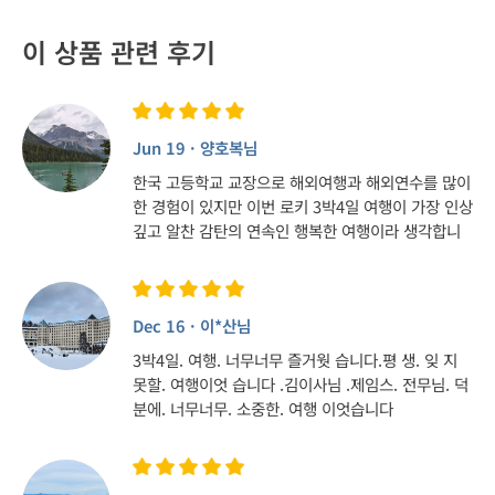
이 상품 관련 후기
Jun 19 · 양호복님
한국 고등학교 교장으로 해외여행과 해외연수를 많이
한 경험이 있지만 이번 로키 3박4일 여행이 가장 인상
깊고 알찬 감탄의 연속인 행복한 여행이라 생각합니
다 이유는 가이드 안드리아님의 해박한 지식과 뙤어
난 판단력으로 안내하심이 명품이었고 긴 여정을 안
전하고 편안하게 운전해 주시면서 유익한 정보를 주
Dec 16 · 이*산님
신 댄 드라이버님의 협력이 빛을 발하는 명작 여행작
품을 만들어 주셨습니다 고객의 마음을 감동시키고
3박4일. 여행. 너무너무 즐거웟 습니다.평 생. 잊 지
기쁨과 행복을 주는 환상의 두남자~~ 안드리아와 댄~
못할. 여행이엇 습니다 .김이사님 .제임스. 전무님. 덕
21세기에 이런 가이드님과 기사님은 없으리라 생각
분에. 너무너무. 소중한. 여행 이엇습니다
합니다 앞으로 캐나다 로키투어를 계획하신 분들은
무조건 OK투어 이 두분을 강추!! 강추!! 합니다 만족
최고입니다~~ 두분께 다시 한번 감사드리며 박수를