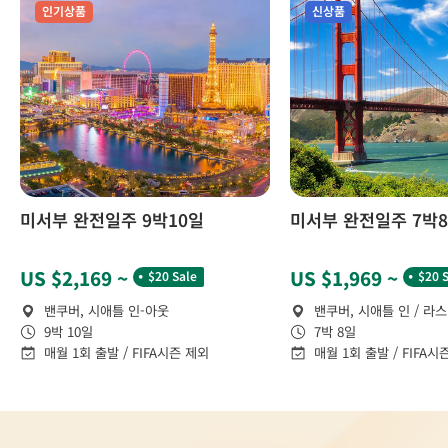
모두 너무 마음에 들었고, 여행의 순간순간을 소중하
인기상품
신상품
게 담아주시려는 마음이 느껴져 더욱 감사했습니다 :)
브니 가이드님 덕분에 캐나다 동부에 대해 더 잘 알
수 있었고, 평생 기억에 남을 소중한 여행이 되었습니
다. 진심으로 감사드립니다!
미서부 완전일주 9박10일
미서부 완전일주 7박
˙
˙
US $2,169 ~
US $1,969 ~
$20 Sale
$20 
밴쿠버, 시애틀 인-아웃
밴쿠버, 시애틀 인 / 라
9박 10일
7박 8일
매월 1회 출발 / FIFA시즌 제외
매월 1회 출발 / FIFA시