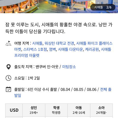
시애틀
2/6
잠 못 이루는 도시, 시애틀의 황홀한 야경 속으로. 낭만 가
득한 이틀이 당신을 기다립니다.
여행 지역 :
시애틀
,
워싱턴 대학교 전경
,
시애틀 파이크 플레이스
마켓
,
스타벅스 1호점
,
껌벽
,
시애틀 다운타운
,
케리공원
,
시애틀
프리미엄 아울렛
출도착 지역 : 밴쿠버 인-아웃 /
미팅장소
소요일 : 1박 2일
출발일 : 6인 이상 수시 출발 / 08.04 / 08.05 / 08.06 /
전체 출
발일
성인
학생
아동
소아
USD
19세+
학생증
2세-16세
24개월-