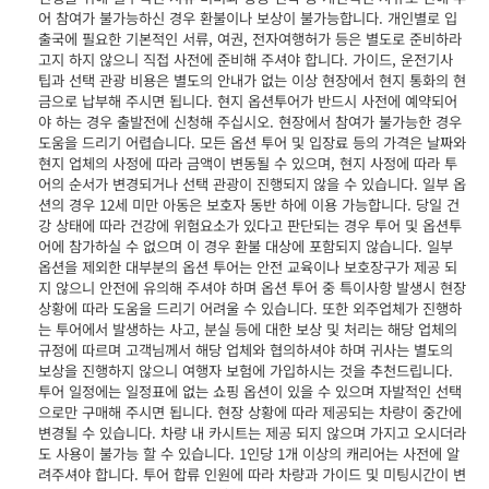
어 참여가 불가능하신 경우 환불이나 보상이 불가능합니다. 개인별로 입
출국에 필요한 기본적인 서류, 여권, 전자여행허가 등은 별도로 준비하라
고지 하지 않으니 직접 사전에 준비해 주셔야 합니다. 가이드, 운전기사
팁과 선택 관광 비용은 별도의 안내가 없는 이상 현장에서 현지 통화의 현
금으로 납부해 주시면 됩니다. 현지 옵션투어가 반드시 사전에 예약되어
야 하는 경우 출발전에 신청해 주십시오. 현장에서 참여가 불가능한 경우
도움을 드리기 어렵습니다. 모든 옵션 투어 및 입장료 등의 가격은 날짜와
현지 업체의 사정에 따라 금액이 변동될 수 있으며, 현지 사정에 따라 투
어의 순서가 변경되거나 선택 관광이 진행되지 않을 수 있습니다. 일부 옵
션의 경우 12세 미만 아동은 보호자 동반 하에 이용 가능합니다. 당일 건
강 상태에 따라 건강에 위험요소가 있다고 판단되는 경우 투어 및 옵션투
어에 참가하실 수 없으며 이 경우 환불 대상에 포함되지 않습니다. 일부
옵션을 제외한 대부분의 옵션 투어는 안전 교육이나 보호장구가 제공 되
지 않으니 안전에 유의해 주셔야 하며 옵션 투어 중 특이사항 발생시 현장
상황에 따라 도움을 드리기 어려울 수 있습니다. 또한 외주업체가 진행하
는 투어에서 발생하는 사고, 분실 등에 대한 보상 및 처리는 해당 업체의
규정에 따르며 고객님께서 해당 업체와 협의하셔야 하며 귀사는 별도의
보상을 진행하지 않으니 여행자 보험에 가입하시는 것을 추천드립니다.
투어 일정에는 일정표에 없는 쇼핑 옵션이 있을 수 있으며 자발적인 선택
으로만 구매해 주시면 됩니다. 현장 상황에 따라 제공되는 차량이 중간에
변경될 수 있습니다. 차량 내 카시트는 제공 되지 않으며 가지고 오시더라
도 사용이 불가능 할 수 있습니다. 1인당 1개 이상의 캐리어는 사전에 알
려주셔야 합니다. 투어 합류 인원에 따라 차량과 가이드 및 미팅시간이 변