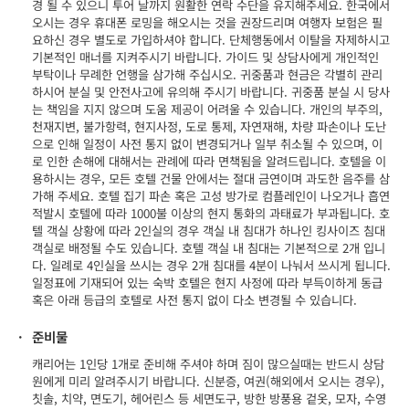
경 될 수 있으니 투어 날까지 원활한 연락 수단을 유지해주세요. 한국에서
오시는 경우 휴대폰 로밍을 해오시는 것을 권장드리며 여행자 보험은 필
요하신 경우 별도로 가입하셔야 합니다. 단체행동에서 이탈을 자제하시고
기본적인 매너를 지켜주시기 바랍니다. 가이드 및 상담사에게 개인적인
부탁이나 무례한 언행을 삼가해 주십시오. 귀중품과 현금은 각별히 관리
하시어 분실 및 안전사고에 유의해 주시기 바랍니다. 귀중품 분실 시 당사
는 책임을 지지 않으며 도움 제공이 어려울 수 있습니다. 개인의 부주의,
천재지변, 불가항력, 현지사정, 도로 통제, 자연재해, 차량 파손이나 도난
으로 인해 일정이 사전 통지 없이 변경되거나 일부 취소될 수 있으며, 이
로 인한 손해에 대해서는 관례에 따라 면책됨을 알려드립니다. 호텔을 이
용하시는 경우, 모든 호텔 건물 안에서는 절대 금연이며 과도한 음주를 삼
가해 주세요. 호텔 집기 파손 혹은 고성 방가로 컴플레인이 나오거나 흡연
적발시 호텔에 따라 1000불 이상의 현지 통화의 과태료가 부과됩니다. 호
텔 객실 상황에 따라 2인실의 경우 객실 내 침대가 하나인 킹사이즈 침대
객실로 배정될 수도 있습니다. 호텔 객실 내 침대는 기본적으로 2개 입니
다. 일례로 4인실을 쓰시는 경우 2개 침대를 4분이 나눠서 쓰시게 됩니다.
일정표에 기재되어 있는 숙박 호텔은 현지 사정에 따라 부득이하게 동급
혹은 아래 등급의 호텔로 사전 통지 없이 다소 변경될 수 있습니다.
·
준비물
캐리어는 1인당 1개로 준비해 주셔야 하며 짐이 많으실때는 반드시 상담
원에게 미리 알려주시기 바랍니다. 신분증, 여권(해외에서 오시는 경우),
칫솔, 치약, 면도기, 헤어린스 등 세면도구, 방한 방풍용 겉옷, 모자, 수영