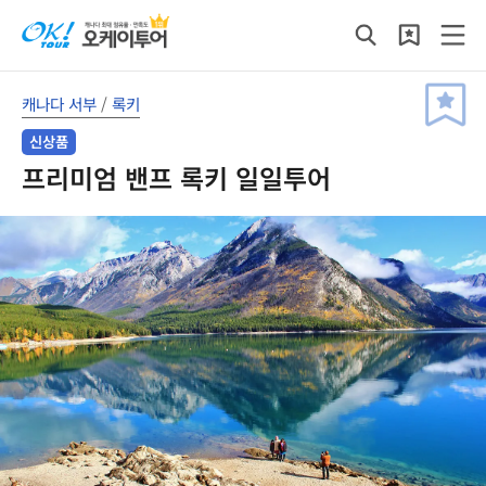
캐나다 서부
/
록키
신상품
프리미엄 밴프 록키 일일투어