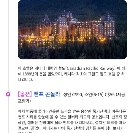
이 호텔은 캐나다 태평양 철도(Canadian Pacific Railway) 에 의
해 1888년에 문을 열었으며, 캐나다 최초의 그랜드 철도 호텔 중 하
나입니다.
[옵션]
밴프 곤돌라
성인 C$90, 소인(6-15) C$55 (세금
포함가)
마치 병풍에 둘러싸인듯한 느낌을 받는 웅장한 록키산맥과 아름다운
밴프 시티를 한눈에 볼 수 있는 알버타 최고의 명소입니다. 밴프의 정
상인, 설퍼산 전망대에 올라 밴프를 내려다보고, 설치된 데크를 따라
걸으며, 끝없이 이어지는 야외 록키산맥의 경치를 눈에 담아보시기