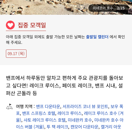
미네완카 호수
2/25
집중 모객일
아래 집중 모객일 외에도 출발 가능한 모든 날짜는
출발일 캘린더
에서 확인
해 주세요.
09.17 (목)
밴프에서 하루동안 알차고 편하게 주요 관광지를 돌아보
고 싶다면! 레이크 루이스, 페이토 레이크, 밴프 시내, 설
퍼산 곤돌라 등
여행 지역 :
밴프 다운타운
,
서프라이즈 코너 뷰 포인트
,
보우 폭
포
,
밴프 스프링스 호텔
,
레이크 루이스
,
레이크 루이스 호수 (겨
울)
,
샤토 레이크 루이스 호텔
,
미네완카 호수
,
미네완카 호수 아
이스 버블 (겨울)
,
투 잭 레이크
,
캔모어 다운타운
,
캘거리 아웃