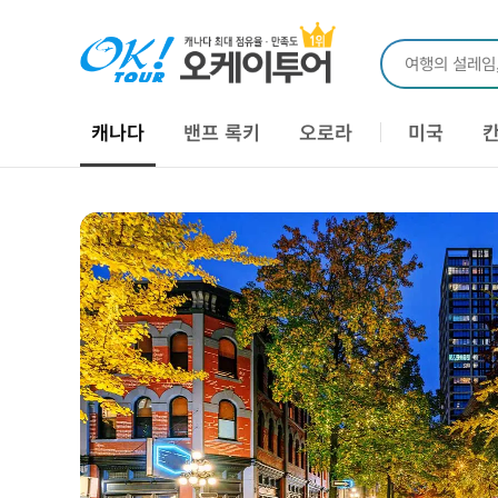
여행의 설레임
캐나다
밴프 록키
오로라
미국