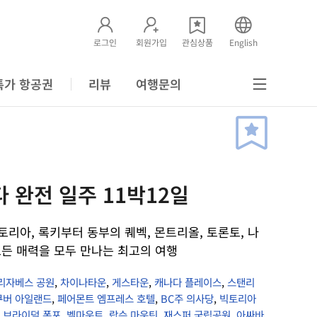
로그인
회원가입
관심상품
English
특가 항공권
리뷰
여행문의
 완전 일주 11박12일
토리아, 록키부터 동부의 퀘벡, 몬트리올, 토론토, 나
든 매력을 모두 만나는 최고의 여행
리자베스 공원
,
차이나타운
,
게스타운
,
캐나다 플레이스
,
스탠리
쿠버 아일랜드
,
페어몬트 엠프레스 호텔
,
BC주 의사당
,
빅토리아
,
브라이덜 폭포
,
벨마운트
,
랍슨 마운틴
,
재스퍼 국립공원
,
아싸바