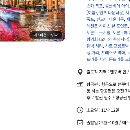
스카 폭포
,
콜롬비아 아이
(여름)
,
밴프 다운타운
,
샤
폭포
,
캔모어 다운타운
,
세
레센트 하이츠 뷰 포인트
,
토론토 구시청
,
토론토에 
게스타운
2/62
방의회 (오타와 주의사당)
퀘벡 시티
,
샤토 프롱트낙
렝 거리
,
프레스코 벽화
,
트리올 시청
,
몬트리올 노
출도착 지역 : 밴쿠버 인 /
항공편 : 항공으로 밴쿠버
동 하는 항공편은 오전 7
후로 발권 필수 / 항공권 
소요일 : 11박 12일
출발일 : 5월~10월 / 매주 화,