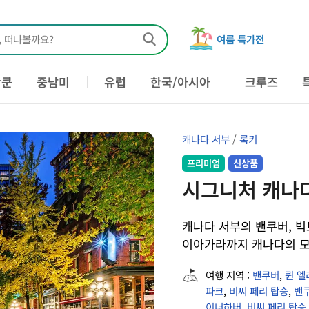
, 떠나볼까요?
여름 특가전
칸쿤
중남미
유럽
한국/아시아
크루즈
캐나다 서부
/
록키
프리미엄
신상품
시그니처 캐나다
캐나다 서부의 밴쿠버, 빅
이아가라까지 캐나다의 모
여행 지역 :
밴쿠버
,
퀸 엘
파크
,
비씨 페리 탑승
,
밴
이너하버
,
비씨 페리 탑승