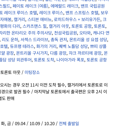
스필드
,
페이토 레이크 (여름)
,
에메랄드 레이크
,
밴프 국립공원
토 레이크 루이스 호텔
,
레이크 루이스
,
밴프 스프링스 호텔
,
보우
자매봉
,
캘거리
,
스티븐 애비뉴
,
로히드하우스 + 보리유가든
,
크
평화의 다리
,
스카츠맨스 힐
,
캘거리 아웃
,
토론토 공항
,
토론토
,
자리한 온타리오 주의 주의사당
,
천섬국립공원
,
오타와
,
캐나다 연
,
리도 운하
,
서섹스 드라이브
,
총독 관저
,
몬트리올 성 요셉 성당
,
 호텔
,
듀프랭 테라스
,
화가의 거리
,
퀘벡 노틀담 성당
,
쁘띠 샹플
로얄 광장
,
몬트리올 구시가지
,
다름 광장
,
쟈크 까르티에 광장
,
몬
틀담 성당 외관투어
,
토론토 도착
,
나이아가라 폭포
,
토론토 공항
 토론토 아웃 /
미팅장소
 오시는 경우 오전 11시 이전 도착 필수, 캘거리에서 토론토로 이
시경으로 발권 필수 / 마지막날 토론토에서 출국편은 오후 2시 이
별도 판매
 금 / 09.04 / 10.09 / 10.20 /
전체 출발일