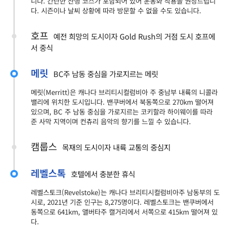
니다. 간단한 산행 코스가 포함되어 있어 운동화 착용을 권장드립니
다. 시즌이나 날씨 상황에 따라 방문할 수 없을 수도 있습니다.
호프
예전 희망의 도시이자 Gold Rush의 거점 도시 호프에
서 중식
메릿
BC주 남동 중심을 가로지르는 메릿
메릿(Merritt)은 캐나다 브리티시컬럼비아 주 중남부 내륙의 니콜라
밸리에 위치한 도시입니다. 밴쿠버에서 북동쪽으로 270km 떨어져
있으며, BC 주 남동 중심을 가로지르는 코키할라 하이웨이를 따라
준 사막 지역이며 컨츄리 음악의 향기를 느낄 수 있습니다.
캠룹스
목재의 도시이자 내륙 교통의 중심지
레벨스톡
호텔에서 충분한 휴식
레벨스토크(Revelstoke)는 캐나다 브리티시컬럼비아주 남동부의 도
시로, 2021년 기준 인구는 8,275명이다. 레벨스토크는 밴쿠버에서
동쪽으로 641km, 앨버타주 캘거리에서 서쪽으로 415km 떨어져 있
다.