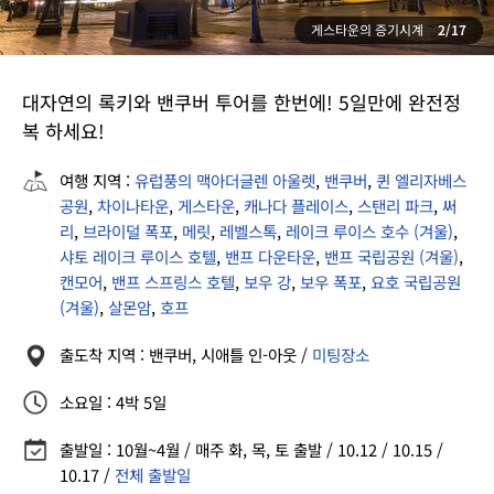
게스타운의 증기시계
2/17
대자연의 록키와 밴쿠버 투어를 한번에! 5일만에 완전정
복 하세요!
여행 지역 :
유럽풍의 맥아더글렌 아울렛
,
밴쿠버
,
퀸 엘리자베스
공원
,
차이나타운
,
게스타운
,
캐나다 플레이스
,
스탠리 파크
,
써
리
,
브라이덜 폭포
,
메릿
,
레벨스톡
,
레이크 루이스 호수 (겨울)
,
샤토 레이크 루이스 호텔
,
밴프 다운타운
,
밴프 국립공원 (겨울)
,
캔모어
,
밴프 스프링스 호텔
,
보우 강
,
보우 폭포
,
요호 국립공원
(겨울)
,
살몬암
,
호프
출도착 지역 : 밴쿠버, 시애틀 인-아웃 /
미팅장소
소요일 : 4박 5일
출발일 : 10월~4월 / 매주 화, 목, 토 출발 / 10.12 / 10.15 /
10.17 /
전체 출발일