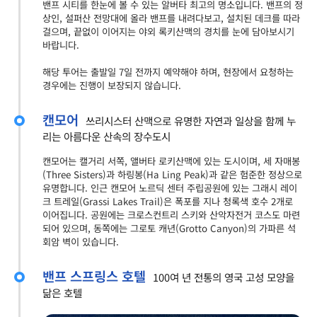
밴프 시티를 한눈에 볼 수 있는 알버타 최고의 명소입니다. 밴프의 정
상인, 설퍼산 전망대에 올라 밴프를 내려다보고, 설치된 데크를 따라
걸으며, 끝없이 이어지는 야외 록키산맥의 경치를 눈에 담아보시기
바랍니다.
해당 투어는 출발일 7일 전까지 예약해야 하며, 현장에서 요청하는
경우에는 진행이 보장되지 않습니다.
캔모어
쓰리시스터 산맥으로 유명한 자연과 일상을 함께 누
리는 아름다운 산속의 장수도시
캔모어는 캘거리 서쪽, 앨버타 로키산맥에 있는 도시이며, 세 자매봉
(Three Sisters)과 하링봉(Ha Ling Peak)과 같은 험준한 정상으로
유명합니다. 인근 캔모어 노르딕 센터 주립공원에 있는 그래시 레이
크 트레일(Grassi Lakes Trail)은 폭포를 지나 청록색 호수 2개로
이어집니다. 공원에는 크로스컨트리 스키와 산악자전거 코스도 마련
되어 있으며, 동쪽에는 그로토 캐년(Grotto Canyon)의 가파른 석
회암 벽이 있습니다.
밴프 스프링스 호텔
100여 년 전통의 영국 고성 모양을
닮은 호텔