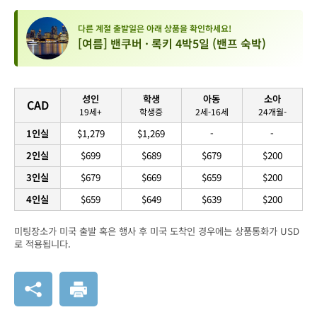
다른 계절 출발일은 아래 상품을 확인하세요!
[여름] 밴쿠버 · 록키 4박5일 (밴프 숙박)
성인
학생
아동
소아
CAD
19세+
학생증
2세-16세
24개월-
1인실
$1,279
$1,269
-
-
2인실
$699
$689
$679
$200
3인실
$679
$669
$659
$200
4인실
$659
$649
$639
$200
미팅장소가 미국 출발 혹은 행사 후 미국 도착인 경우에는 상품통화가 USD
로 적용됩니다.