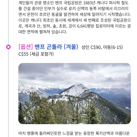
계인들의 관광 명소인 밴프 국립공원은 1883년 캐나다 퍼시픽 철도
를 건설 중이던 인부가 실수로 로키 산맥의 동쪽 비탈에서 미끄러지
면서 온천이 흐르던 동굴을 발견하여 세상에 알려지기 시작했습니다.
이곳은 캐나다 최초인 동시에 세계에서 세 번째로 조성된 국립공원으
로, 계곡과 산, 빙하, 숲, 초원, 강이 6,641평방 킬로미터에 이르는 광
대한 면적에 펼쳐져 있습니다.
[옵션]
밴프 곤돌라 (겨울)
성인 C$90, 아동(6-15)
C$55 (세금 포함가)
마치 병풍에 둘러싸인듯한 느낌을 받는 웅장한 록키산맥과 아름다운