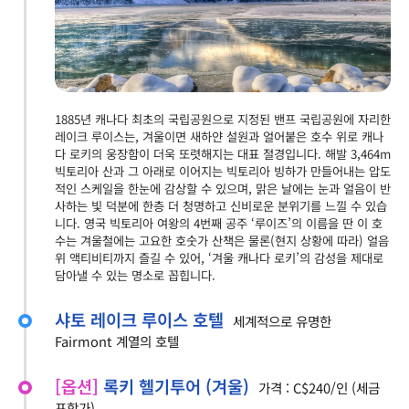
1885년 캐나다 최초의 국립공원으로 지정된 밴프 국립공원에 자리한
레이크 루이스는, 겨울이면 새하얀 설원과 얼어붙은 호수 위로 캐나
다 로키의 웅장함이 더욱 또렷해지는 대표 절경입니다. 해발 3,464m
빅토리아 산과 그 아래로 이어지는 빅토리아 빙하가 만들어내는 압도
적인 스케일을 한눈에 감상할 수 있으며, 맑은 날에는 눈과 얼음이 반
사하는 빛 덕분에 한층 더 청명하고 신비로운 분위기를 느낄 수 있습
니다. 영국 빅토리아 여왕의 4번째 공주 ‘루이즈’의 이름을 딴 이 호
수는 겨울철에는 고요한 호숫가 산책은 물론(현지 상황에 따라) 얼음
위 액티비티까지 즐길 수 있어, ‘겨울 캐나다 로키’의 감성을 제대로
담아낼 수 있는 명소로 꼽힙니다.
샤토 레이크 루이스 호텔
세계적으로 유명한
Fairmont 계열의 호텔
[옵션]
록키 헬기투어 (겨울)
가격 : C$240/인 (세금
포함가)