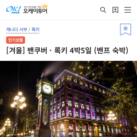
캐나다 서부
/
록키
인기상품
[겨울] 밴쿠버 · 록키 4박5일 (밴프 숙박)