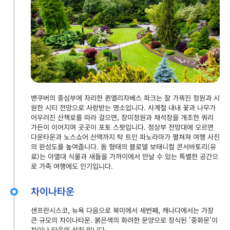
밴쿠버의 중심부에 자리한 퀸엘리자베스 파크는 잘 가꿔진 정원과 시
원한 시티 전망으로 사랑받는 명소입니다. 사계절 내내 꽃과 나무가
어우러진 산책로를 따라 걸으면, 장미정원과 채석장을 개조한 쿼리
가든이 이어지며 곳곳이 포토 스팟입니다. 정상부 전망대에 오르면
다운타운과 노스쇼어 산맥까지 탁 트인 파노라마가 펼쳐져 여행 사진
의 완성도를 높여줍니다. 돔 형태의 블로델 보태니컬 콘서바토리(유
료)는 아열대 식물과 새들을 가까이에서 만날 수 있는 특별한 공간으
로 가족 여행에도 인기입니다.
차이나타운
샌프란시스코, 뉴욕 다음으로 북미에서 세번째, 캐나다에서는 가장
큰 규모의 차이나타운. 붉은색의 화려한 문양으로 장식된 '중화문'이
차이나 타운의 상징 입니다.