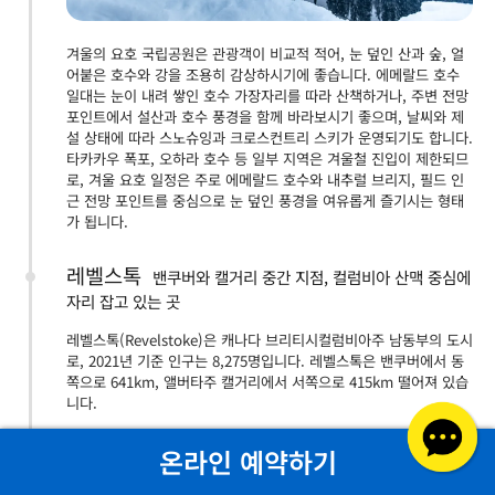
겨울의 요호 국립공원은 관광객이 비교적 적어, 눈 덮인 산과 숲, 얼
어붙은 호수와 강을 조용히 감상하시기에 좋습니다. 에메랄드 호수
일대는 눈이 내려 쌓인 호수 가장자리를 따라 산책하거나, 주변 전망
포인트에서 설산과 호수 풍경을 함께 바라보시기 좋으며, 날씨와 제
설 상태에 따라 스노슈잉과 크로스컨트리 스키가 운영되기도 합니다.
타카카우 폭포, 오하라 호수 등 일부 지역은 겨울철 진입이 제한되므
로, 겨울 요호 일정은 주로 에메랄드 호수와 내추럴 브리지, 필드 인
근 전망 포인트를 중심으로 눈 덮인 풍경을 여유롭게 즐기시는 형태
가 됩니다.
레벨스톡
밴쿠버와 캘거리 중간 지점, 컬럼비아 산맥 중심에
자리 잡고 있는 곳
레벨스톡(Revelstoke)은 캐나다 브리티시컬럼비아주 남동부의 도시
로, 2021년 기준 인구는 8,275명입니다. 레벨스톡은 밴쿠버에서 동
쪽으로 641km, 앨버타주 캘거리에서 서쪽으로 415km 떨어져 있습
니다.
살몬암
온라인 예약하기
여유로운 전원생활을 즐길 수 있는 매력적인 호반 도
시