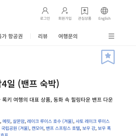
로그인
회원가입
관심상품
English
특가 항공권
리뷰
여행문의
박4일 (밴프 숙박)
록키 여행의 대표 상품, 동화 속 힐링타운 밴프 다운
,
메릿
,
살몬암
,
레이크 루이스 호수 (겨울)
,
샤토 레이크 루이스
 국립공원 (겨울)
,
캔모어
,
밴프 스프링스 호텔
,
보우 강
,
보우 폭
,
호프