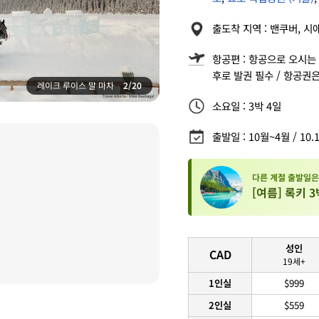
출도착 지역 : 밴쿠버, 시
항공편 : 항공으로 오시는 
후로 발권 필수 / 항공권
레이크 루이스 말 마차
2/20
소요일 : 3박 4일
출발일 : 10월~4월 / 10.13
다른 계절 출발일은
[여름] 록키 3
성인
CAD
19세+
1인실
$999
2인실
$559