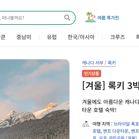
, 떠나볼까요?
여름 특가전
칸쿤
중남미
유럽
한국/아시아
크루즈
캐나다 서부
/
록키
인기상품
[겨울] 록키 3
겨울에도 아름다운 캐나다 
타운 호텔 숙박!
여행 지역 :
브라이덜 폭포
호텔
,
밴프 다운타운
,
밴프
포
,
요호 국립공원 (겨울)