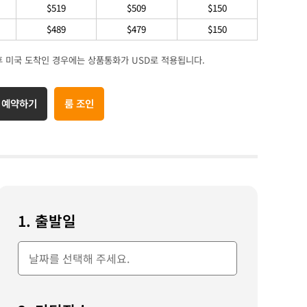
$519
$509
$150
$489
$479
$150
후 미국 도착인 경우에는 상품통화가 USD로 적용됩니다.
 예약하기
룸 조인
1. 출발일