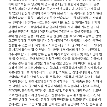
어에 참가하실 수 없으며 이 경우 환불 대상에 포함되지 않습니다. 일부
옵션을 제외한 대부분의 옵션 투어는 안전 교육이나 보호장구가 제공 되
지 않으니 안전에 유의해 주셔야 하며 옵션 투어 중 특이사항 발생시 현장
상황에 따라 도움을 드리기 어려울 수 있습니다. 또한 외주업체가 진행하
는 투어에서 발생하는 사고, 분실 등에 대한 보상 및 처리는 해당 업체의
규정에 따르며 고객님께서 해당 업체와 협의하셔야 하며 귀사는 별도의
보상을 진행하지 않으니 여행자 보험에 가입하시는 것을 추천드립니다.
투어 일정에는 일정표에 없는 쇼핑 옵션이 있을 수 있으며 자발적인 선택
으로만 구매해 주시면 됩니다. 현장 상황에 따라 제공되는 차량이 중간에
변경될 수 있습니다. 차량 내 카시트는 제공 되지 않으며 가지고 오시더라
도 사용이 불가능 할 수 있습니다. 1인당 1개 이상의 캐리어는 사전에 알
려주셔야 합니다. 투어 합류 인원에 따라 차량과 가이드 및 미팅시간이 변
경 될 수 있으니 투어 날까지 원활한 연락 수단을 유지해주세요. 한국에서
오시는 경우 휴대폰 로밍을 해오시는 것을 권장드리며 여행자 보험은 필
요하신 경우 별도로 가입하셔야 합니다. 단체행동에서 이탈을 자제하시고
기본적인 매너를 지켜주시기 바랍니다. 가이드 및 상담사에게 개인적인
부탁이나 무례한 언행을 삼가해 주십시오. 귀중품과 현금은 각별히 관리
하시어 분실 및 안전사고에 유의해 주시기 바랍니다. 귀중품 분실 시 당사
는 책임을 지지 않으며 도움 제공이 어려울 수 있습니다. 개인의 부주의,
천재지변, 불가항력, 현지사정, 도로 통제, 자연재해, 차량 파손이나 도난
으로 인해 일정이 사전 통지 없이 변경되거나 일부 취소될 수 있으며, 이
로 인한 손해에 대해서는 관례에 따라 면책됨을 알려드립니다. 호텔을 이
용하시는 경우, 모든 호텔 건물 안에서는 절대 금연이며 과도한 음주를 삼