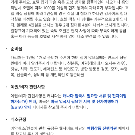
가해 주세요. 호텔 집기 파손 혹은 고성 방가로 컴플레인이 나오거나 흡연
적발시 호텔에 따라 1000불 이상의 현지 통화의 과태료가 부과됩니다. 호
텔 객실 상황에 따라 2인실의 경우 객실 내 침대가 하나인 킹사이즈 침대
객실로 배정될 수도 있습니다. 호텔 객실 내 침대는 기본적으로 2개 입니
다. 일례로 4인실을 쓰시는 경우 2개 침대를 4분이 나눠서 쓰시게 됩니다.
일정표에 기재되어 있는 숙박 호텔은 현지 사정에 따라 부득이하게 동급
혹은 아래 등급의 호텔로 사전 통지 없이 다소 변경될 수 있습니다.
·
준비물
캐리어는 1인당 1개로 준비해 주셔야 하며 짐이 많으실때는 반드시 상담
원에게 미리 알려주시기 바랍니다. 신분증, 여권(해외에서 오시는 경우),
칫솔, 치약, 면도기, 헤어린스 등 세면도구, 방한 방풍용 겉옷, 모자, 수영
복, 선글라스, 상비약 등 개인적인 여행준비물
·
여권/비자 관련사항
여권/비자 관련사항은 캐나다는
캐나다 입국시 필요한 서류 및 전자여행
허가(eTA) 안내
, 미국은
미국 입국시 필요한 서류 및 전자여행허가
(ESTA) 안내
페이지를 참고해 주시기 바랍니다.
·
취소규정
예약취소/환불에 관한 규정은 웹사이트 하단의
여행상품 진행약관
페이지
를 참고해 주시기 바랍니다.