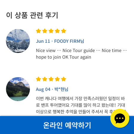
이 상품 관련 후기
Jun 11 · FOODY FIRM님
Nice view … Nice Tour guide … Nice time …
hope to join OK Tour again
Aug 04 · 박*현님
이번 캐나다 여행에서 가장 만족스러웠던 일정이 바
로 밴프 투어였어요 기대를 많이 하고 왔는데!! 기대
이상으로 행복한 추억을 만들어 주셔서 꼭 후기를 남
기고 싶었어요^^ 무엇보다 안드레아 가이드님께 진
온라인 예약하기
심으로 감사드려요 밴프는 이동거리가 길어서 자칫
지루할 수도 있는데, 이동하는 내내 캐나다와 로키산