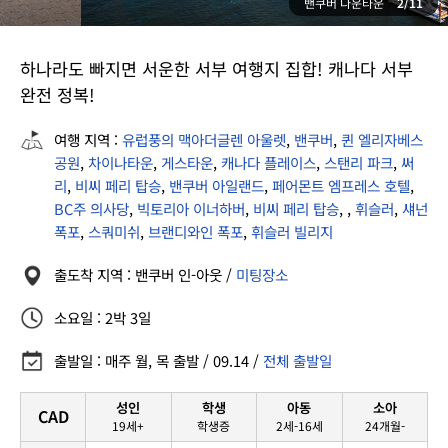
밴쿠버 다운타운
2/11
하나라도 빠지면 서운한 서부 여행지 집합! 캐나다 서부
완전 정복!
여행 지역 :
유럽풍의 맥아더글렌 아울렛
,
밴쿠버
,
퀸 엘리자베스
공원
,
차이나타운
,
게스타운
,
캐나다 플레이스
,
스탠리 파크
,
써
리
,
비씨 페리 탑승
,
밴쿠버 아일랜드
,
페어몬트 엠프레스 호텔
,
BC주 의사당
,
빅토리아 이너하버
,
비씨 페리 탑승
,
,
휘슬러
,
섀넌
폭포
,
스쿼미쉬
,
브랜디와인 폭포
,
휘슬러 빌리지
출도착 지역 : 밴쿠버 인-아웃 /
미팅장소
소요일 : 2박 3일
출발일 : 매주 월, 목 출발 / 09.14 /
전체 출발일
성인
학생
아동
소아
CAD
19세+
학생증
2세-16세
24개월-