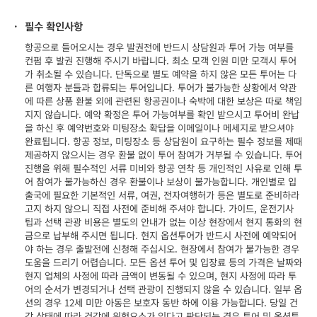
·
필수 확인사항
항공으로 들어오시는 경우 발권전에 반드시 상담원과 투어 가능 여부를
컨펌 후 발권 진행해 주시기 바랍니다. 최소 모객 인원 미만 모객시 투어
가 취소될 수 있습니다. 단독으로 별도 예약을 하지 않은 모든 투어는 다
른 여행자 분들과 합류되는 투어입니다. 투어가 불가능한 상황에서 약관
에 따른 상품 환불 외에 관련된 항공권이나 숙박에 대한 보상은 따로 책임
지지 않습니다. 예약 확정은 투어 가능여부를 확인 받으시고 투어비 완납
을 하신 후 예약번호와 미팅장소 확답을 이메일이나 메세지로 받으셔야
완료됩니다. 항공 정보, 미팅장소 등 상담원이 요구하는 필수 정보를 제때
제공하지 않으시는 경우 환불 없이 투어 참여가 거부될 수 있습니다. 투어
진행을 위해 필수적인 서류 미비와 항공 연착 등 개인적인 사유로 인해 투
어 참여가 불가능하신 경우 환불이나 보상이 불가능합니다. 개인별로 입
출국에 필요한 기본적인 서류, 여권, 전자여행허가 등은 별도로 준비하라
고지 하지 않으니 직접 사전에 준비해 주셔야 합니다. 가이드, 운전기사
팁과 선택 관광 비용은 별도의 안내가 없는 이상 현장에서 현지 통화의 현
금으로 납부해 주시면 됩니다. 현지 옵션투어가 반드시 사전에 예약되어
야 하는 경우 출발전에 신청해 주십시오. 현장에서 참여가 불가능한 경우
도움을 드리기 어렵습니다. 모든 옵션 투어 및 입장료 등의 가격은 날짜와
현지 업체의 사정에 따라 금액이 변동될 수 있으며, 현지 사정에 따라 투
어의 순서가 변경되거나 선택 관광이 진행되지 않을 수 있습니다. 일부 옵
션의 경우 12세 미만 아동은 보호자 동반 하에 이용 가능합니다. 당일 건
강 상태에 따라 건강에 위험요소가 있다고 판단되는 경우 투어 및 옵션투