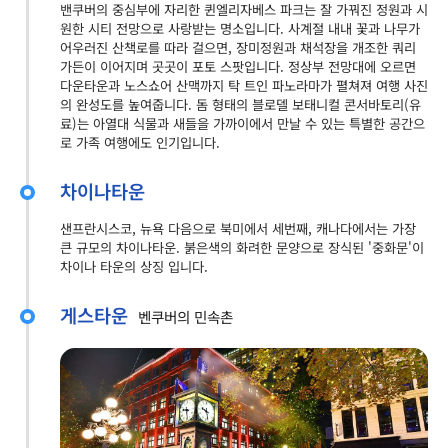
밴쿠버의 중심부에 자리한 퀸엘리자베스 파크는 잘 가꿔진 정원과 시
원한 시티 전망으로 사랑받는 명소입니다. 사계절 내내 꽃과 나무가
어우러진 산책로를 따라 걸으면, 장미정원과 채석장을 개조한 쿼리
가든이 이어지며 곳곳이 포토 스팟입니다. 정상부 전망대에 오르면
다운타운과 노스쇼어 산맥까지 탁 트인 파노라마가 펼쳐져 여행 사진
의 완성도를 높여줍니다. 돔 형태의 블로델 보태니컬 콘서바토리(유
료)는 아열대 식물과 새들을 가까이에서 만날 수 있는 특별한 공간으
로 가족 여행에도 인기입니다.
차이나타운
샌프란시스코, 뉴욕 다음으로 북미에서 세번째, 캐나다에서는 가장
큰 규모의 차이나타운. 붉은색의 화려한 문양으로 장식된 '중화문'이
차이나 타운의 상징 입니다.
게스타운
벤쿠버의 민속촌