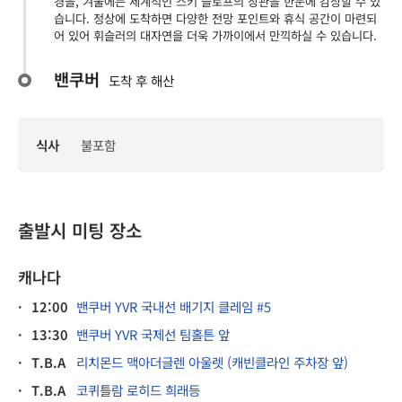
경을, 겨울에는 세계적인 스키 슬로프의 장관을 한눈에 감상할 수 있
습니다. 정상에 도착하면 다양한 전망 포인트와 휴식 공간이 마련되
어 있어 휘슬러의 대자연을 더욱 가까이에서 만끽하실 수 있습니다.
밴쿠버
도착 후 해산
식사
불포함
출발시 미팅 장소
캐나다
·
12:00
밴쿠버 YVR 국내선 배기지 클레임 #5
·
13:30
밴쿠버 YVR 국제선 팀홀튼 앞
·
T.B.A
리치몬드 맥아더글렌 아울렛 (캐빈클라인 주차장 앞)
·
T.B.A
코퀴틀람 로히드 희래등