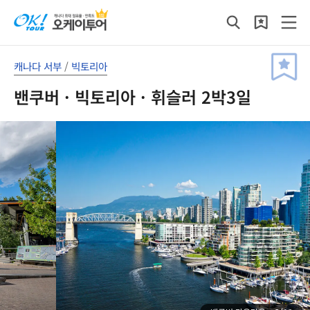
캐나다 서부
/
빅토리아
밴쿠버 · 빅토리아 · 휘슬러 2박3일