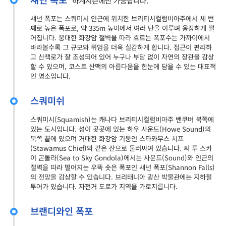
하계시즌에만 가능합니다.
섀넌 폭포는 스쿼미시 인근에 위치한 브리티시컬럼비아주에서 세 번
째로 높은 폭포로, 약 335m 높이에서 여러 단을 이루며 웅장하게 떨
어집니다. 웅대한 화강암 절벽을 따라 흐르는 폭포수는 가까이에서
바라볼수록 그 규모와 위엄을 더욱 실감하게 합니다. 접근이 편리하
고 산책로가 잘 조성되어 있어 누구나 부담 없이 자연의 장관을 감상
할 수 있으며, 코스트 산맥의 아름다움을 한눈에 담을 수 있는 대표적
인 명소입니다.
스쿼미쉬
스쿼미시(Squamish)는 캐나다 브리티시컬럼비아주 밴쿠버 북쪽에
있는 도시입니다. 섬이 곳곳에 있는 하우 사운드(Howe Sound)의
북쪽 끝에 있으며 거대한 화강암 기둥인 스타와무스 치프
(Stawamus Chief)와 같은 산으로 둘러싸여 있습니다. 씨 투 스카
이 곤돌라(Sea to Sky Gondola)에서는 사운드(Sound)와 인근의
절벽을 따라 떨어지는 우뚝 솟은 폭포인 섀넌 폭포(Shannon Falls)
의 전망을 감상할 수 있습니다. 브리태니아 광산 박물관에는 지하철
투어가 있습니다. 자전거 도로가 지역을 가로지릅니다.
브랜디와인 폭포