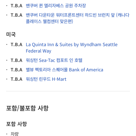
·
T.B.A
밴쿠버 퀸 엘리자베스 공원 주차장
·
T.B.A
밴쿠버 다운타운 워터프론트센터 하드빈 브런치 앞 (캐나다
플레이스 웰컴센터 맞은편)
미국
·
T.B.A
La Quinta Inn & Suites by Wyndham Seattle
Federal Way
·
T.B.A
워싱턴 Sea-Tac 컴포트 인 호텔
·
T.B.A
밸뷰 펙토리아 스퀘어몰 Bank of America
·
T.B.A
워싱턴 린우드 H-Mart
포함/불포함 사항
포함 사항
·
차량