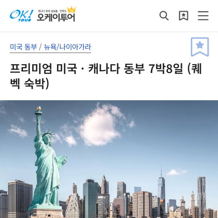
미국 동부
/
뉴욕/나이아가라
프리미엄 미국 · 캐나다 동부 7박8일 (퀘
벡 숙박)