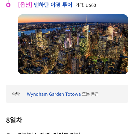
[옵션]
맨하탄 야경 투어
가격: U$60
숙박
Wyndham Garden Totowa
또는 동급
8일차