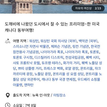
자유의 여신상
2/23
도깨비에 나왔던 도시에서 잘 수 있는 프리미엄~한 미국
캐나다 동부여행!
여행 지역 :
워싱턴
,
워싱턴 국회 의사당 (외부)
,
백악관 (외부)
,
스미소니언 자연사 박물관
,
제퍼슨 기념관
,
링컨 기념관
,
한국전
참전용사 기념공원
,
나이아가라 폭포
,
나이아가라 폭포
,
토론토
,
토론토 구시청
,
디스틸러리 디스트릭
,
천섬국립공원
,
퀘벡 시티
,
샤토 프롱트낙 호텔
,
듀프랭 테라스
,
화가의 거리
,
퀘벡 노틀담 성
당
,
쁘띠 샹플렝 거리
,
프레스코 벽화
,
로얄 광장
,
몬트리올
,
쟈크
까르티에 광장
,
노틀담 광장
,
몬트리올 성 요셉 성당
,
몬트리올 노
틀담 성당 외관투어
,
캐나다 동부 국경 면세점
,
우드베리 쇼핑몰
아울렛
,
맨하탄
출도착 지역 : 뉴욕 인-아웃 /
미팅장소
소요일 : 7박 8일