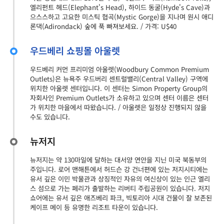
엘리펀트 헤드(Elephant's Head), 하이드 동굴(Hyde's Cave)과
으스스하고 고요한 미스틱 협곡(Mystic Gorge)을 지나며 원시 애디
론댁(Adirondack) 숲에 푹 빠져보세요. / 가격: U$40
우드베리 쇼핑몰 아울렛
우드베리 커먼 프리미엄 아울렛(Woodbury Common Premium
Outlets)은 뉴욕주 우드버리 센트럴밸리(Central Valley) 구역에
위치한 아울렛 센터입니다. 이 센터는 Simon Property Group의
자회사인 Premium Outlets가 소유하고 있으며 센터 이름은 센터
가 위치한 마을에서 따왔습니다. / 아울렛은 일정상 진행되지 않을
수도 있습니다.
뉴저지
뉴저지는 약 130마일에 달하는 대서양 연안을 지닌 미국 북동부의
주입니다. 로어 맨해튼에서 허드슨 강 건너편에 있는 저지시티에는
유서 깊은 이민 박물관과 상징적인 자유의 여신상이 있는 인근 엘리
스 섬으로 가는 페리가 출발하는 리버티 주립공원이 있습니다. 저지
쇼어에는 유서 깊은 애즈베리 파크, 빅토리아 시대 건물이 잘 보존된
케이프 메이 등 유명한 리조트 타운이 있습니다.