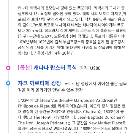
캐나다 퀘벡시의 몽모랑시 강에 있는 폭포이다. 퀘벡시의 구시가 중
심부에서 13km 정도 떨어진 곳에 있다. 퀘벡 시의 보포르 자치구(뷰
포트)와 보와샤텔 구의 경계가 되고 있다. 낙차 84m, 폭 46m, 용소
의 깊이 17m로 폭포로 낙차에 대해서는 캐나다의 나이아가라 폭포
보다 30m 높다. 몽모랑시 강이 세인트 로렌스 강에 흘러드는 합류점
(하구) 부근에 있으며, 오를레앙 섬에 접해있다. 폭포의 이름은 이후
1620년부터 1625년에 걸쳐 누벨프랑스의 총독을 맡게 된 몽모랑시
공작 앙리 2세를 기리기 위해 1613년에 사뮈엘 드 샹플랭에 의해 명
명되었다. / 운영기간 : 4월-10월 /
[옵션]
캐나다 랍스터 특식
가격: U$80
쟈크 까르티에 광장
노트르담 성당에서 이어진 좁은 골목
길을 따라 올라가면 만날 수 있는 광장
1723년에 Château Vaudreuil은 Marquis de Vaudreuil인
Philippe de Rigaud를 위해 지어졌습니다. 이곳의 정식 정원은 현
재 광장이 된 공간을 차지하고 있습니다. Chateau는 1803년에 불
타버렸고 The Hon이 제안했습니다. Jean-Baptiste Durocher와
The Hon. Joseph Périnault는 그 공간을 New Market Place로
알려진 공공 광장으로 변화시켰습니다. 1809년에는 몬트리올에서 가