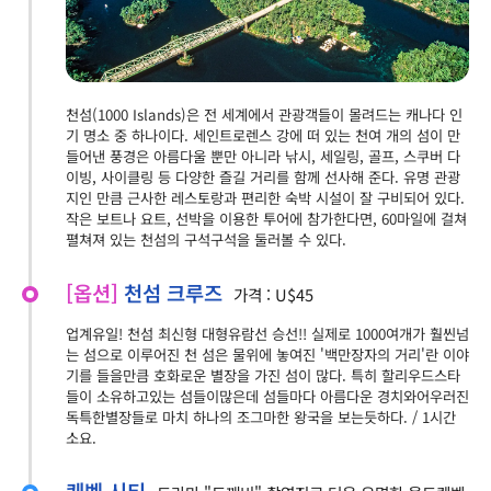
천섬(1000 Islands)은 전 세계에서 관광객들이 몰려드는 캐나다 인
기 명소 중 하나이다. 세인트로렌스 강에 떠 있는 천여 개의 섬이 만
들어낸 풍경은 아름다울 뿐만 아니라 낚시, 세일링, 골프, 스쿠버 다
이빙, 사이클링 등 다양한 즐길 거리를 함께 선사해 준다. 유명 관광
지인 만큼 근사한 레스토랑과 편리한 숙박 시설이 잘 구비되어 있다.
작은 보트나 요트, 선박을 이용한 투어에 참가한다면, 60마일에 걸쳐
펼쳐져 있는 천섬의 구석구석을 둘러볼 수 있다.
[옵션]
천섬 크루즈
가격 : U$45
업계유일! 천섬 최신형 대형유람선 승선!! 실제로 1000여개가 훨씬넘
는 섬으로 이루어진 천 섬은 물위에 놓여진 '백만장자의 거리'란 이야
기를 들을만큼 호화로운 별장을 가진 섬이 많다. 특히 할리우드스타
들이 소유하고있는 섬들이많은데 섬들마다 아름다운 경치와어우러진
독특한별장들로 마치 하나의 조그마한 왕국을 보는듯하다. / 1시간
소요.
퀘벡 시티