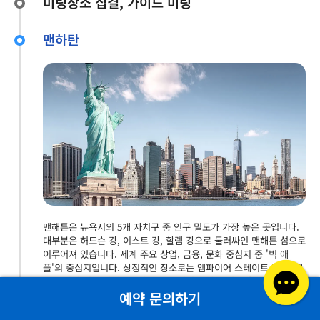
미팅장소 집결, 가이드 미팅
맨하탄
맨해튼은 뉴욕시의 5개 자치구 중 인구 밀도가 가장 높은 곳입니다.
대부분은 허드슨 강, 이스트 강, 할렘 강으로 둘러싸인 맨해튼 섬으로
이루어져 있습니다. 세계 주요 상업, 금융, 문화 중심지 중 '빅 애
플'의 중심지입니다. 상징적인 장소로는 엠파이어 스테이트 빌딩, 네
온 조명이 켜진 타임스퀘어, 브로드웨이 극장 등의 고층 건물이 있습
니다. / 관람지역: 자유의 여신상 유람선 탑승, 월스트릿, 황소동상,
예약 문의하기
그라운드제로 등 / 경유지역: 워싱턴 스퀘어,UN본부, 타임스퀘어,