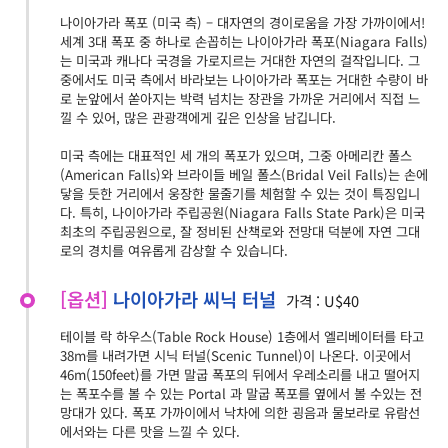
나이아가라 폭포 (미국 측) – 대자연의 경이로움을 가장 가까이에서!
세계 3대 폭포 중 하나로 손꼽히는 나이아가라 폭포(Niagara Falls)
는 미국과 캐나다 국경을 가로지르는 거대한 자연의 걸작입니다. 그
중에서도 미국 측에서 바라보는 나이아가라 폭포는 거대한 수량이 바
로 눈앞에서 쏟아지는 박력 넘치는 장관을 가까운 거리에서 직접 느
낄 수 있어, 많은 관광객에게 깊은 인상을 남깁니다.
미국 측에는 대표적인 세 개의 폭포가 있으며, 그중 아메리칸 폴스
(American Falls)와 브라이들 베일 폴스(Bridal Veil Falls)는 손에
닿을 듯한 거리에서 웅장한 물줄기를 체험할 수 있는 것이 특징입니
다. 특히, 나이아가라 주립공원(Niagara Falls State Park)은 미국
최초의 주립공원으로, 잘 정비된 산책로와 전망대 덕분에 자연 그대
로의 경치를 여유롭게 감상할 수 있습니다.
[옵션]
나이아가라 씨닉 터널
가격 : U$40
테이블 락 하우스(Table Rock House) 1층에서 엘리베이터를 타고
38m를 내려가면 시닉 터널(Scenic Tunnel)이 나온다. 이곳에서
46m(150feet)를 가면 말굽 폭포의 뒤에서 우레소리를 내고 떨어지
는 폭포수를 볼 수 있는 Portal 과 말굽 폭포를 옆에서 볼 수있는 전
망대가 있다. 폭포 가까이에서 낙차에 의한 굉음과 물보라로 유람선
에서와는 다른 맛을 느낄 수 있다.