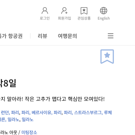
로그인
회원가입
관심상품
English
특가 항공권
리뷰
여행문의
박8일
지 말아라! 작은 고추가 맵다고 핵심만 모여있다!
,
런던, 파리
,
파리, 베르사이유, 파리
,
파리, 스트라스부르그, 루체
른, 밀라노
,
밀라노
밀라노 아웃 /
미팅장소