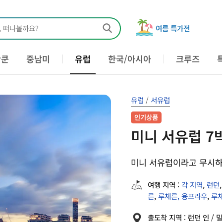
, 떠나볼까요?
여름 특가전
칸쿤
중남미
유럽
한국/아시아
크루즈
유럽
/
서유럽
인기상품
미니 서유럽 7
미니 서유럽이라고 무시하
여행 지역 :
각 지역
,
런던
른
,
루체른, 융프라우
,
루체
출도착 지역 : 런던 인 / 