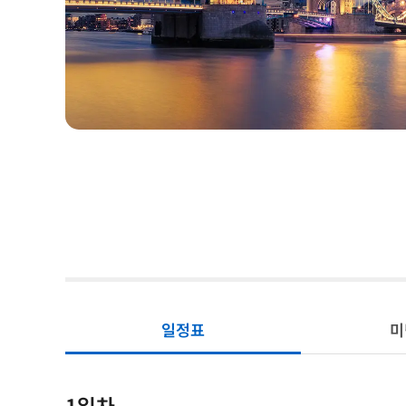
일정표
미
1일차