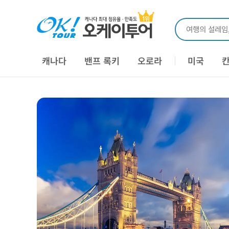
여행의 설레임
캐나다
밴프 록키
오로라
미국